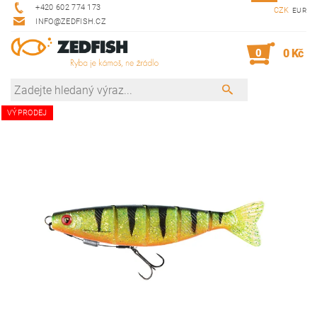
+420 602 774 173
CZK
EUR
INFO@ZEDFISH.CZ
0
0 Kč
VÝPRODEJ