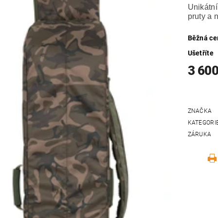
Unikátní
pruty a 
Běžná ce
Ušetříte
3 600
ZNAČKA
KATEGORI
ZÁRUKA