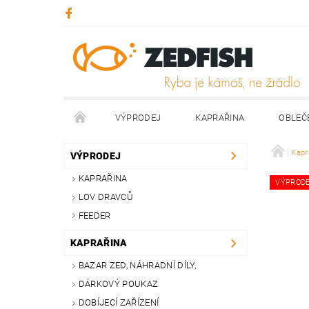
VÝPRODEJ
KAPRAŘINA
OBLEČ
KONTAKTY
NAPIŠTE NÁM
Kapr
VÝPRODEJ
KAPRAŘINA
VÝPROD
LOV DRAVCŮ
FEEDER
KAPRAŘINA
BAZAR ZED, NÁHRADNÍ DÍLY,
DÁRKOVÝ POUKAZ
DOBÍJECÍ ZAŘÍZENÍ