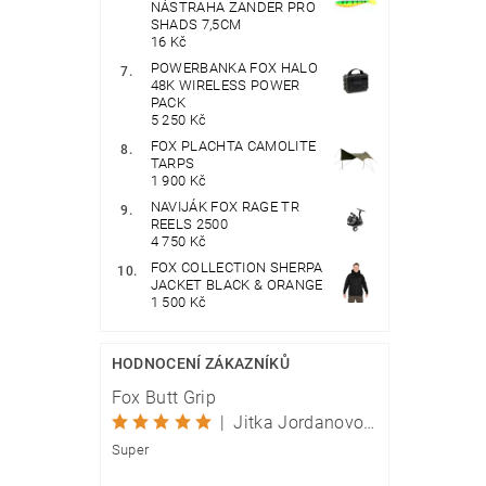
NÁSTRAHA ZANDER PRO
SHADS 7,5CM
16 Kč
POWERBANKA FOX HALO
48K WIRELESS POWER
PACK
5 250 Kč
FOX PLACHTA CAMOLITE
TARPS
1 900 Kč
NAVIJÁK FOX RAGE TR
REELS 2500
4 750 Kč
FOX COLLECTION SHERPA
JACKET BLACK & ORANGE
1 500 Kč
HODNOCENÍ ZÁKAZNÍKŮ
Fox Butt Grip
|
Jitka Jordanovová
Super