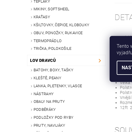
TEPLÁKY
MIKINY, SOFTSHEEL
DET
KRAŤASY
KŠILTOVKY, ČEPICE, KLOBOUKY
OBUV, PONOŽKY, RUKAVICE
Dokáže
TERMOPRÁDLO
Vyřezá
Tento 
Zesíle
TRIČKA, POLOKOŠILE
vyjadřu
Pruty 
Koncov
LOV DRAVCŮ
Materi
NAS
Pouzdr
BATOHY, BOXY, TAŠKY
Dvojit
Zesíle
KLEŠTĚ, PEANY
Velká 
LANKA, PLETENKY, VLASCE
Polst
Polst
NÁSTRAHY
Vnější
OBALY NA PRUTY
Rozmě
12ft 2
PODBĚRÁKY
PODLOŽKY POD RYBY
PRUTY, NAVIJÁKY
SOU