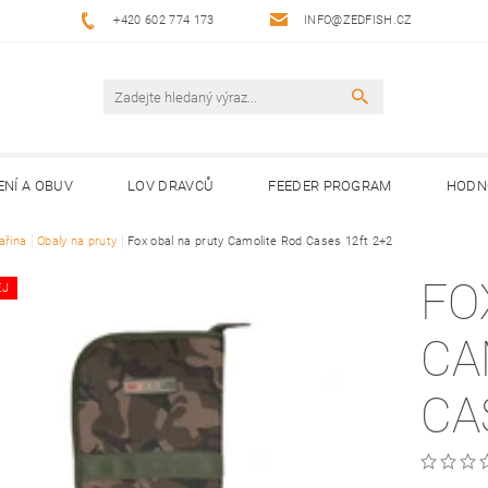
+420 602 774 173
INFO@ZEDFISH.CZ
ENÍ A OBUV
LOV DRAVCŮ
FEEDER PROGRAM
HODN
ařina
Obaly na pruty
Fox obal na pruty Camolite Rod Cases 12ft 2+2
FO
EJ
CA
CA