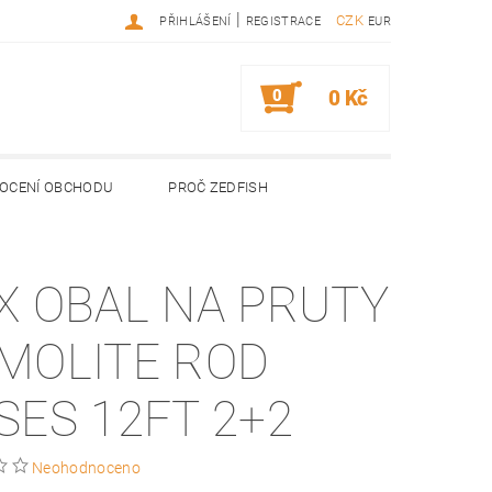
|
CZK
PŘIHLÁŠENÍ
REGISTRACE
EUR
0
0 Kč
OCENÍ OBCHODU
PROČ ZEDFISH
X OBAL NA PRUTY
MOLITE ROD
SES 12FT 2+2
Neohodnoceno