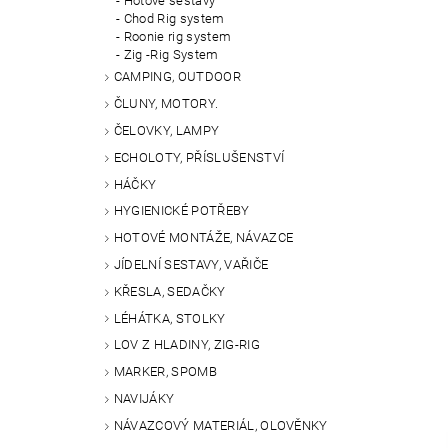
Hotové sestavy
Chod Rig system
Roonie rig system
Zig -Rig System
CAMPING, OUTDOOR
ČLUNY, MOTORY.
ČELOVKY, LAMPY
ECHOLOTY, PŘÍSLUŠENSTVÍ
HÁČKY
HYGIENICKÉ POTŘEBY
HOTOVÉ MONTÁŽE, NÁVAZCE
JÍDELNÍ SESTAVY, VAŘIČE
KŘESLA, SEDAČKY
LÉHÁTKA, STOLKY
LOV Z HLADINY, ZIG-RIG
MARKER, SPOMB
NAVIJÁKY
NÁVAZCOVÝ MATERIÁL, OLOVĚNKY