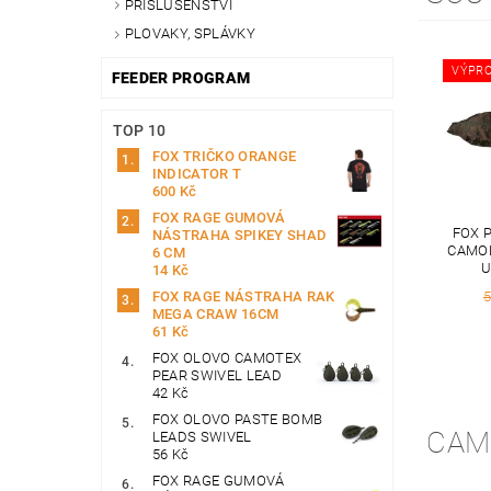
PŘÍSLUŠENSTVÍ
PLOVAKY, SPLÁVKY
VÝPRO
FEEDER PROGRAM
TOP 10
FOX TRIČKO ORANGE
INDICATOR T
600 Kč
FOX RAGE GUMOVÁ
FOX 
NÁSTRAHA SPIKEY SHAD
CAMOL
6 CM
U
14 Kč
5
FOX RAGE NÁSTRAHA RAK
MEGA CRAW 16CM
61 Kč
FOX OLOVO CAMOTEX
PEAR SWIVEL LEAD
42 Kč
FOX OLOVO PASTE BOMB
CAM
LEADS SWIVEL
56 Kč
FOX RAGE GUMOVÁ