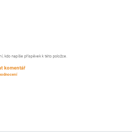
í, kdo napíše příspěvek k této položce.
at komentář
 hodnocení