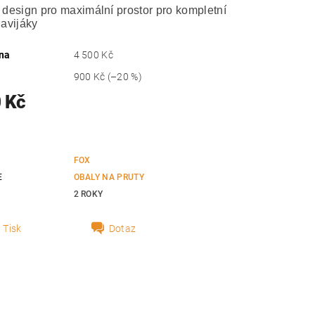
 design pro maximální prostor pro kompletní
navijáky
na
4 500 Kč
900 Kč
(–20 %)
 Kč
FOX
E
OBALY NA PRUTY
2 ROKY
Tisk
Dotaz