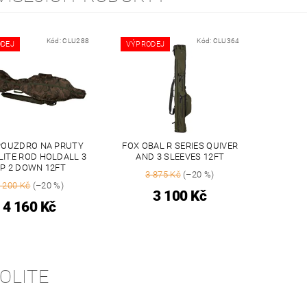
Kód:
CLU288
Kód:
CLU364
DEJ
VÝPRODEJ
POUZDRO NA PRUTY
FOX OBAL R SERIES QUIVER
ITE ROD HOLDALL 3
AND 3 SLEEVES 12FT
P 2 DOWN 12FT
3 875 Kč
(–20 %)
 200 Kč
(–20 %)
3 100 Kč
4 160 Kč
OLITE