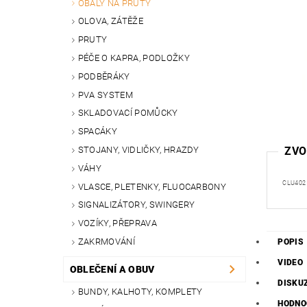
OBALY NA PRUTY
OLOVA, ZÁTĚŽE
PRUTY
PÉČE O KAPRA, PODLOŽKY
PODBĚRÁKY
PVA SYSTEM
SKLADOVACÍ POMŮCKY
SPACÁKY
STOJANY, VIDLIČKY, HRAZDY
ZVO
VÁHY
CLU402
VLASCE, PLETENKY, FLUOCARBONY
SIGNALIZÁTORY, SWINGERY
VOZÍKY, PŘEPRAVA
ZAKRMOVÁNÍ
POPIS
VIDEO
OBLEČENÍ A OBUV
DISKU
BUNDY, KALHOTY, KOMPLETY
HODNO