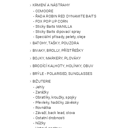
KRMENÍ A NÁSTRAHY
CCMOORE
ŘADA ROBIN RED DYNAMITE BAITS
FOX POP UP CORN
Sticky Baits MANILLA
Sticky Baits dipovací spray
Speciální přísady, pelety, oleje
BATOHY, TAŠKY, POUZDRA
BIVAKY, BROLLY, PŘÍSTŘEŠKY
BOJKY, MARKERY, PLOVÁKY
BRODÍCÍ KALHOTY, HOLÍNKY, OBUV
BRÝLE - POLARISED, SUNGLASSES
BIŽUTERIE
Jehly
Zarážky
Obratlíky, kroužky, spojky
Převleky, hadičky, závěsky
Rovnátka
Závaží, back lead, olova
Ostatní drobnosti
Nůžky