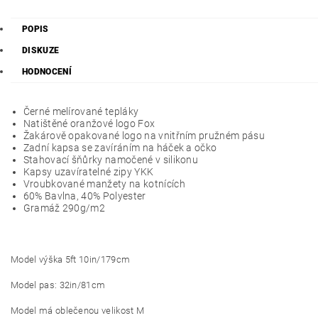
POPIS
DISKUZE
HODNOCENÍ
Černé melírované tepláky
Natištěné oranžové logo Fox
Žakárově opakované logo na vnitřním pružném pásu
Zadní kapsa se zavíráním na háček a očko
Stahovací šňůrky namočené v silikonu
Kapsy uzavíratelné zipy YKK
Vroubkované manžety na kotnících
60% Bavlna, 40% Polyester
Gramáž 290g/m2
Model výška 5ft 10in/179cm
Model pas: 32in/81cm
Model má oblečenou velikost M