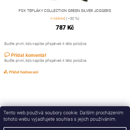
FOX TEPLÁKY COLLECTION GREEN SILVER JOGGERS
1 125 Kč
(–30 %)
787 Kč
Buďte první, kdo napíše příspěvek k této položce.
Přidat komentář
Buďte první, kdo napíše příspěvek k této položce.
Přidat hodnocení
Tento web používá soubory cookie. Dalším procházením
tohoto webu vyjadřujete souhlas s jejich používáním.
|
|
|
|
Zboží.cz
Heureka.cz
KAPRAŘINA
OBLEČENÍ, OBUV
DRAVCI