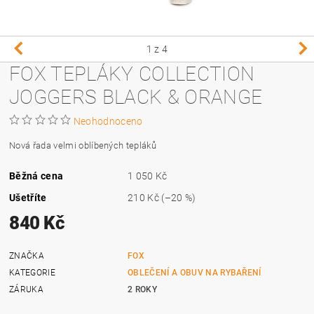
1
z 4
FOX TEPLÁKY COLLECTION
JOGGERS BLACK & ORANGE
Neohodnoceno
Nová řada velmi oblíbených tepláků
Běžná cena
1 050 Kč
Ušetříte
210 Kč
(–20 %)
840 Kč
ZNAČKA
FOX
KATEGORIE
OBLEČENÍ A OBUV NA RYBAŘENÍ
ZÁRUKA
2 ROKY