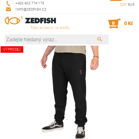
+420 602 774 173
CZK
EUR
INFO@ZEDFISH.CZ
0
0 Kč
VÝPRODEJ