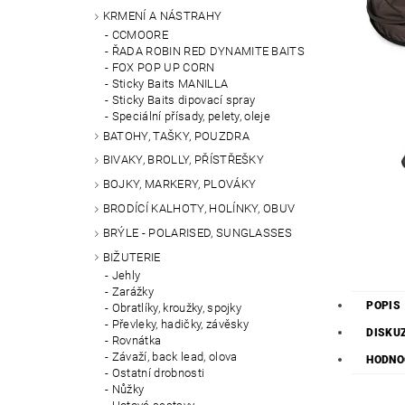
KRMENÍ A NÁSTRAHY
CCMOORE
ŘADA ROBIN RED DYNAMITE BAITS
FOX POP UP CORN
Sticky Baits MANILLA
Sticky Baits dipovací spray
Speciální přísady, pelety, oleje
BATOHY, TAŠKY, POUZDRA
BIVAKY, BROLLY, PŘÍSTŘEŠKY
BOJKY, MARKERY, PLOVÁKY
BRODÍCÍ KALHOTY, HOLÍNKY, OBUV
BRÝLE - POLARISED, SUNGLASSES
BIŽUTERIE
Jehly
Zarážky
POPIS
Obratlíky, kroužky, spojky
Převleky, hadičky, závěsky
DISKU
Rovnátka
Závaží, back lead, olova
HODNO
Ostatní drobnosti
Nůžky