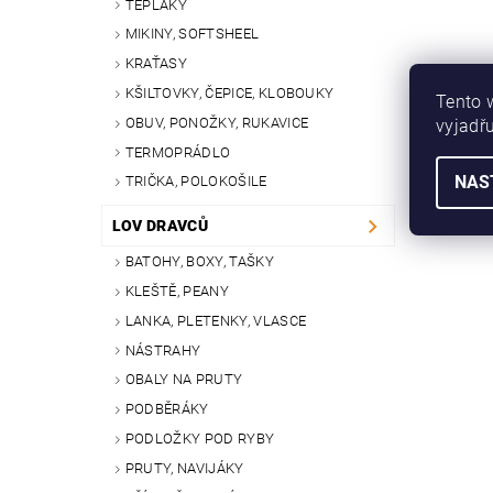
TEPLÁKY
MIKINY, SOFTSHEEL
KRAŤASY
KŠILTOVKY, ČEPICE, KLOBOUKY
Tento 
OBUV, PONOŽKY, RUKAVICE
vyjadřu
TERMOPRÁDLO
NAS
TRIČKA, POLOKOŠILE
LOV DRAVCŮ
BATOHY, BOXY, TAŠKY
KLEŠTĚ, PEANY
LANKA, PLETENKY, VLASCE
NÁSTRAHY
OBALY NA PRUTY
PODBĚRÁKY
PODLOŽKY POD RYBY
PRUTY, NAVIJÁKY