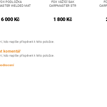
FOX PODLOŽKA
FOX VÁŽÍCÍ SAK
FO
ASTER WELDED MAT
CARPMASTER STR
CARP
6 000 Kč
1 800 Kč
í, kdo napíše příspěvek k této položce.
at komentář
í, kdo napíše příspěvek k této položce.
 hodnocení