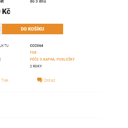
st
do 3 dnů
 Kč
UKTU
CCC064
FOX
E
PÉČE O KAPRA, PODLOŽKY
2 ROKY
Tisk
Dotaz