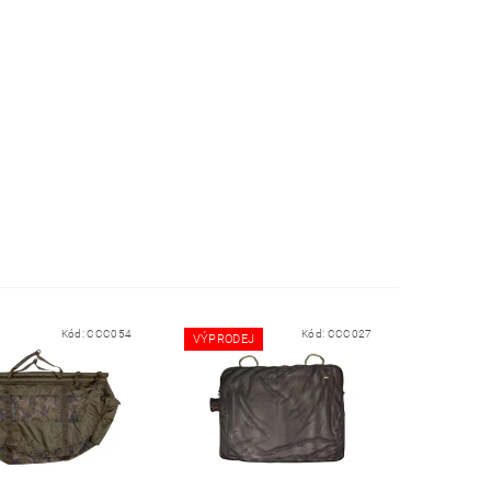
Kód:
CCC054
Kód:
CCC027
VÝPRODEJ