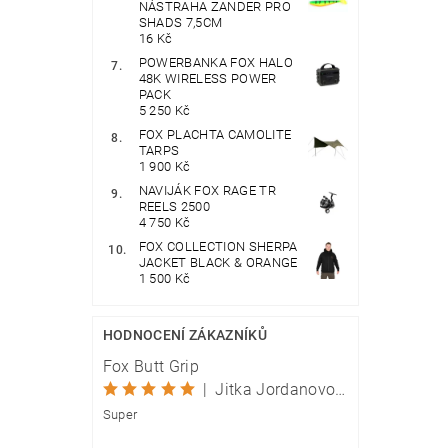
NÁSTRAHA ZANDER PRO
SHADS 7,5CM
16 Kč
POWERBANKA FOX HALO
48K WIRELESS POWER
PACK
5 250 Kč
FOX PLACHTA CAMOLITE
TARPS
1 900 Kč
NAVIJÁK FOX RAGE TR
REELS 2500
4 750 Kč
FOX COLLECTION SHERPA
JACKET BLACK & ORANGE
1 500 Kč
HODNOCENÍ ZÁKAZNÍKŮ
Fox Butt Grip
|
Jitka Jordanovová
Super