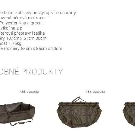
é boční zábrany poskytují více ochrany
rovaná pěnová matrace
Polyester Khaki green
„víko“ na zip
terová přepravní taška
ry 107cm x 51cm 30cm
ost 1,75kg
né rozměry 55cm x 55cm x 20cm
OBNÉ PRODUKTY
Kód:
CCC060
Kód:
CCC053