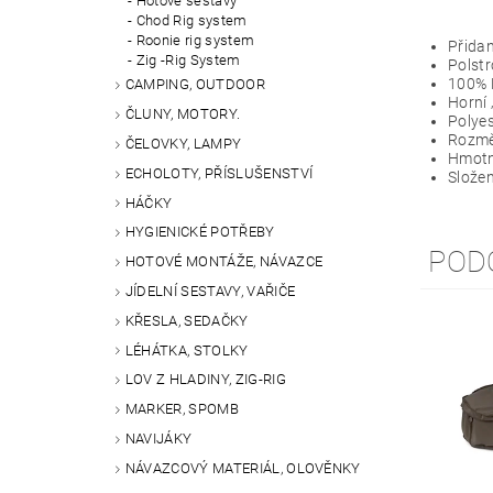
Hotové sestavy
Chod Rig system
Roonie rig system
Přidan
Zig -Rig System
Polst
100% 
CAMPING, OUTDOOR
Horní 
ČLUNY, MOTORY.
Polyes
Rozmě
ČELOVKY, LAMPY
Hmotn
ECHOLOTY, PŘÍSLUŠENSTVÍ
Slože
HÁČKY
HYGIENICKÉ POTŘEBY
POD
HOTOVÉ MONTÁŽE, NÁVAZCE
JÍDELNÍ SESTAVY, VAŘIČE
KŘESLA, SEDAČKY
LÉHÁTKA, STOLKY
LOV Z HLADINY, ZIG-RIG
MARKER, SPOMB
NAVIJÁKY
NÁVAZCOVÝ MATERIÁL, OLOVĚNKY