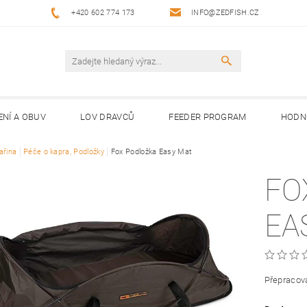
+420 602 774 173
INFO@ZEDFISH.CZ
ENÍ A OBUV
LOV DRAVCŮ
FEEDER PROGRAM
HODN
ařina
Péče o kapra, Podložky
Fox Podložka Easy Mat
FO
EA
Přepracova