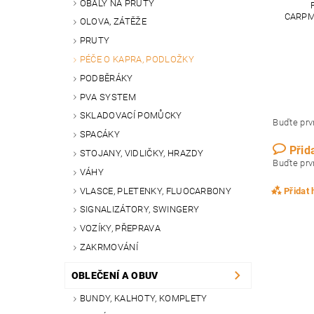
OBALY NA PRUTY
CARPM
OLOVA, ZÁTĚŽE
PRUTY
PÉČE O KAPRA, PODLOŽKY
PODBĚRÁKY
PVA SYSTEM
SKLADOVACÍ POMŮCKY
Buďte prvn
SPACÁKY
Přid
STOJANY, VIDLIČKY, HRAZDY
Buďte prvn
VÁHY
VLASCE, PLETENKY, FLUOCARBONY
Přidat
SIGNALIZÁTORY, SWINGERY
VOZÍKY, PŘEPRAVA
ZAKRMOVÁNÍ
OBLEČENÍ A OBUV
BUNDY, KALHOTY, KOMPLETY