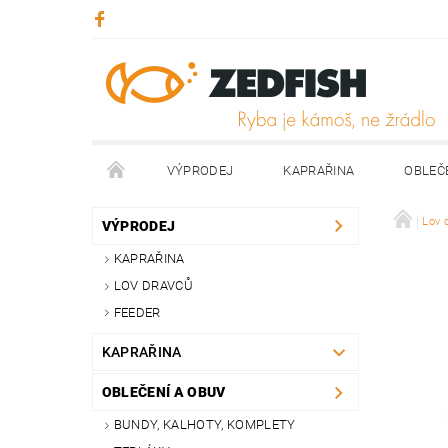
VÝPRODEJ
KAPRAŘINA
OBLEČ
KONTAKTY
NAPIŠTE NÁM
Lov 
VÝPRODEJ
KAPRAŘINA
LOV DRAVCŮ
FEEDER
KAPRAŘINA
OBLEČENÍ A OBUV
BUNDY, KALHOTY, KOMPLETY