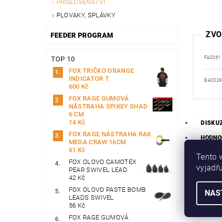
PŘÍSLUŠENSTVÍ
PLOVAKY, SPLÁVKY
ZVO
FEEDER PROGRAM
TOP 10
FAC061
FOX TRIČKO ORANGE
INDICATOR T
BAC029
600 Kč
FOX RAGE GUMOVÁ
NÁSTRAHA SPIKEY SHAD
6 CM
14 Kč
DISKU
FOX RAGE NÁSTRAHA RAK
HODNO
MEGA CRAW 16CM
61 Kč
Tento 
FOX OLOVO CAMOTEX
Buďte prvn
vyjadřu
PEAR SWIVEL LEAD
42 Kč
Přid
FOX OLOVO PASTE BOMB
NAS
Buďte prvn
LEADS SWIVEL
56 Kč
Přidat
FOX RAGE GUMOVÁ