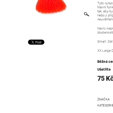
Tyto výraz
hlavní fun
tak, aby by
nebo ji př
neuvěřitel
Navíc nepr
zkušenosti
Small: Dél
XX Large 
Běžná ce
Ušetříte
75 K
ZNAČKA
KATEGORI