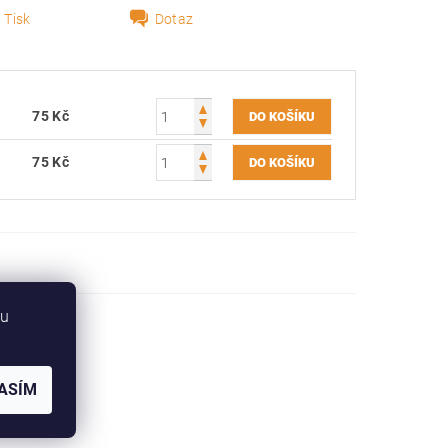
Tisk
Dotaz
75 Kč
75 Kč
bu
ASÍM