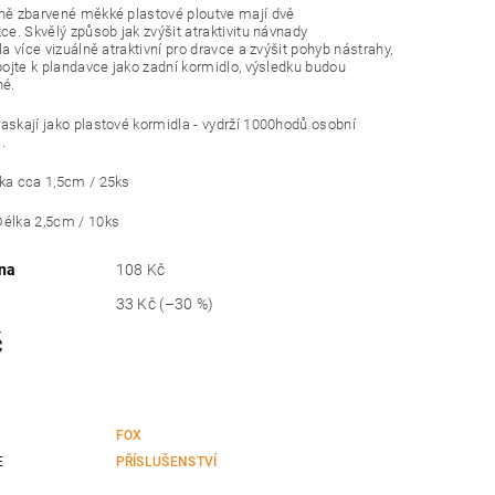
ně zbarvené měkké plastové ploutve mají dvě
kce. Skvělý způsob jak zvýšit atraktivitu návnady
la více vizuálně atraktivní pro dravce a zvýšit pohyb nástrahy,
ipojte k plandavce jako zadní kormidlo, výsledku budou
né.
askají jako plastové kormidla - vydrží 1000hodů osobní
.
ka cca 1,5cm / 25ks
Délka 2,5cm / 10ks
na
108 Kč
33 Kč
(–30 %)
č
FOX
E
PŘÍSLUŠENSTVÍ