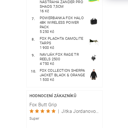
NÁSTRAHA ZANDER PRO
SHADS 7,5CM
16 Kč
POWERBANKA FOX HALO
48K WIRELESS POWER
PACK
5 250 Kč
FOX PLACHTA CAMOLITE
TARPS
1 900 Kč
NAVIJÁK FOX RAGE TR
REELS 2500
4 750 Kč
FOX COLLECTION SHERPA
JACKET BLACK & ORANGE
1 500 Kč
HODNOCENÍ ZÁKAZNÍKŮ
Fox Butt Grip
|
Jitka Jordanovová
Super