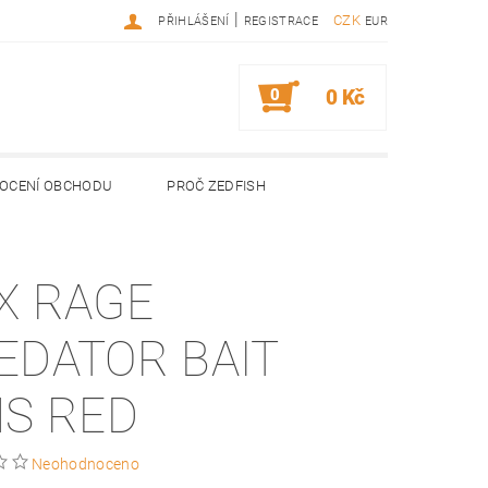
|
CZK
PŘIHLÁŠENÍ
REGISTRACE
EUR
0
0 Kč
OCENÍ OBCHODU
PROČ ZEDFISH
X RAGE
EDATOR BAIT
NS RED
Neohodnoceno