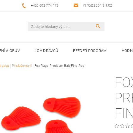
+420 602 774 173
INFO@ZEDFISH.CZ
ENÍ A OBUV
LOV DRAVCŮ
FEEDER PROGRAM
HODN
dravců
Příslušenství
Fox Rage Predator Bait Fins Red
FO
PR
FI