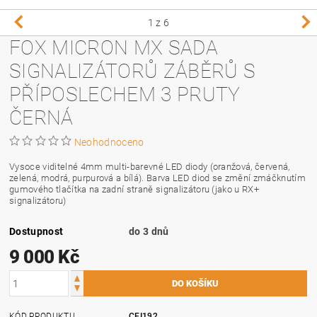
1
z 6
FOX MICRON MX SADA
SIGNALIZÁTORŮ ZÁBĚRŮ S
PŘÍPOSLECHEM 3 PRUTY
ČERNÁ
Neohodnoceno
Vysoce viditelné 4mm multi-barevné LED diody (oranžová, červená,
zelená, modrá, purpurová a bílá). Barva LED diod se změní zmáčknutím
gumového tlačítka na zadní straně signalizátoru (jako u RX+
signalizátoru)
Dostupnost
do 3 dnů
9 000 Kč
KÓD PRODUKTU
CEI192