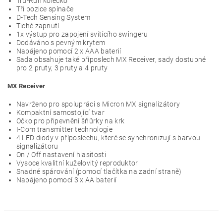
Tru-Run kolečko
Tři pozice spínače
D-Tech Sensing System
Tiché zapnutí
1x výstup pro zapojení svítícího swingeru
Dodáváno s pevným krytem
Napájeno pomocí 2 x AAA baterií
Sada obsahuje také příposlech MX Receiver, sady dostupné
pro 2 pruty, 3 pruty a 4 pruty
MX Receiver
Navrženo pro spolupráci s Micron MX signalizátory
Kompaktní samostojící tvar
Očko pro připevnění šňůrky na krk
I-Com transmitter technologie
4 LED diody v příposlechu, které se synchronizují s barvou
signalizátoru
On / Off nastavení hlasitosti
Vysoce kvalitní kuželovitý reproduktor
Snadné spárování (pomocí tlačítka na zadní straně)
Napájeno pomocí 3 x AA baterií