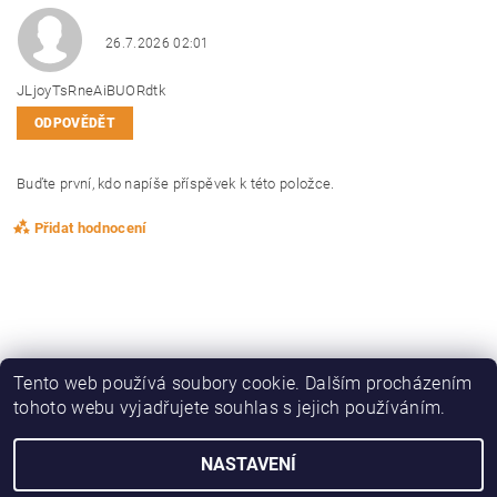
26.7.2026 02:01
JLjoyTsRneAiBUORdtk
ODPOVĚDĚT
Buďte první, kdo napíše příspěvek k této položce.
Přidat hodnocení
Tento web používá soubory cookie. Dalším procházením
tohoto webu vyjadřujete souhlas s jejich používáním.
|
|
|
|
Zboží.cz
Heureka.cz
KAPRAŘINA
OBLEČENÍ, OBUV
DRAVCI
NASTAVENÍ
2026 © ZedFish - rybářská speciálka, všechna práva vyhrazena