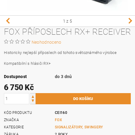
1
z 5
FOX PŘÍPOSLECH RX+ RECEIVER
Neohodnoceno
Historicky nejlepší příposlech od tohoto světoznámého výrobce
Kompatibilní s hlásiči RX+
Dostupnost
do 3 dnů
6 750 Kč
KÓD PRODUKTU
CEI160
ZNAČKA
FOX
KATEGORIE
SIGNALIZÁTORY, SWINGERY
ZÁRUKA
2 ROKY