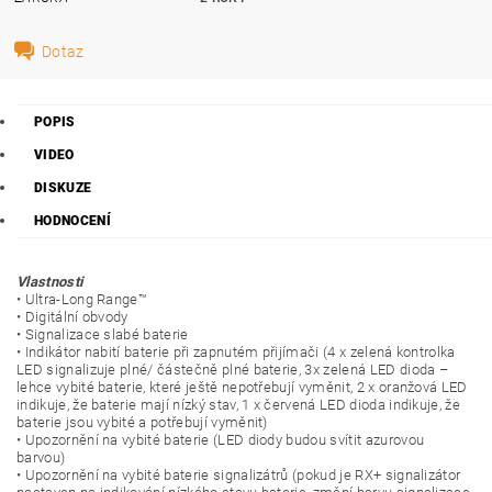
Dotaz
POPIS
VIDEO
DISKUZE
HODNOCENÍ
Vlastnosti
• Ultra-Long Range™
• Digitální obvody
• Signalizace slabé baterie
• Indikátor nabití baterie při zapnutém přijímači (4 x zelená kontrolka
LED signalizuje plné/ částečně plné baterie, 3x zelená LED dioda –
lehce vybité baterie, které ještě nepotřebují vyměnit, 2 x oranžová LED
indikuje, že baterie mají nízký stav, 1 x červená LED dioda indikuje, že
baterie jsou vybité a potřebují vyměnit)
• Upozornění na vybité baterie (LED diody budou svítit azurovou
barvou)
• Upozornění na vybité baterie signalizátrů (pokud je RX+ signalizátor