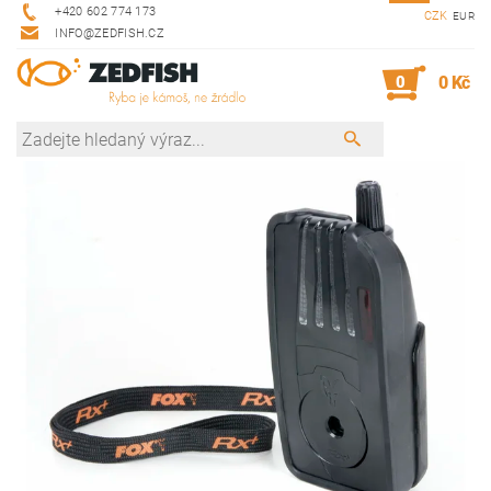
+420 602 774 173
CZK
EUR
INFO@ZEDFISH.CZ
0
0 Kč