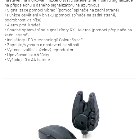
nastaven na indikování nízkého stavu baterie, změní barvu signalizace
na příposlechu u daného signalizátoru na azurovou)
• Signalizace pomocí vibrací (pomocí spínače na zadní straně)
• Funkce osvětlení v bivaku (pomocí spínače na zadní straně,
podrobnost viz níže)
• Alarm proti krádeži
• Snadné spárování se signalizítory RX+ Micron (pomocí přepínače na
zadní straně)
• Indikátory LED s technologií Colour Sync™
• Zapnuto/Vypnuto a nastavení hlasitosti
• Vysoce kvalitní kuželový reproduktor
• Upevňovací oko šňůrky
• Vyžaduje 3 x AA baterie