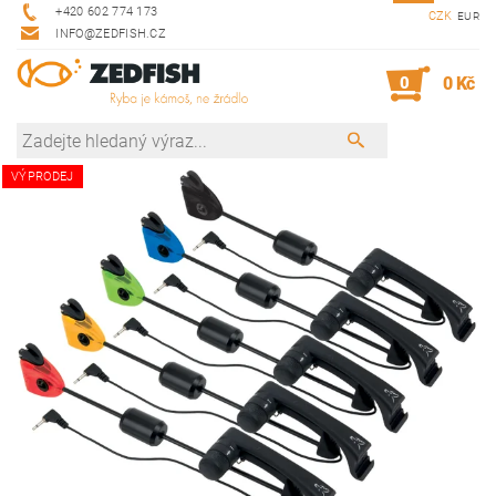
+420 602 774 173
CZK
EUR
INFO@ZEDFISH.CZ
0
0 Kč
VÝPRODEJ