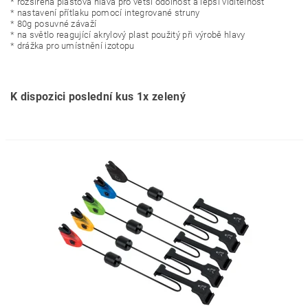
* rozšířená plastová hlava pro větší odolnost a lepší viditelnost
* nastavení přítlaku pomocí integrované struny
* 80g posuvné závaží
* na světlo reagující akrylový plast použitý při výrobě hlavy
* drážka pro umístnění izotopu
K dispozici poslední kus 1x zelený