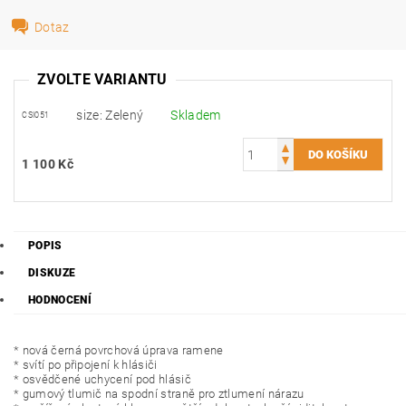
Dotaz
ZVOLTE VARIANTU
size: Zelený
Skladem
CSI051
1 100 Kč
POPIS
DISKUZE
HODNOCENÍ
* nová černá povrchová úprava ramene
* svítí po připojení k hlásiči
* osvědčené uchycení pod hlásič
* gumový tlumič na spodní straně pro ztlumení nárazu