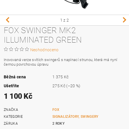
1
z 2
FOX SWINGER MK2
ILLUMINATED GREEN
Neohodnoceno
Inovovaná verze svítích swingerů s napínací strunou, která má nyní
černou povrchovou úpravu
Běžná cena
1 375 Kč
Ušetříte
275 Kč
(–20 %)
1 100 Kč
ZNAČKA
FOX
KATEGORIE
SIGNALIZÁTORY, SWINGERY
ZÁRUKA
2 ROKY