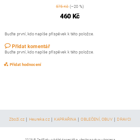
575 Kč
(–20 %)
460 Kč
Buďte první, kdo napíše příspěvek k této položce.
Přidat komentář
Buďte první, kdo napíše příspěvek k této položce.
Přidat hodnocení
|
|
|
|
Zboží.cz
Heureka.cz
KAPRAŘINA
OBLEČENÍ, OBUV
DRAVCI
2026 © ZedFish - rybářská speciálka, všechna práva vyhrazena