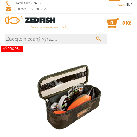
+420 602 774 173
CZK
EUR
INFO@ZEDFISH.CZ
0
0 Kč
VÝPRODEJ