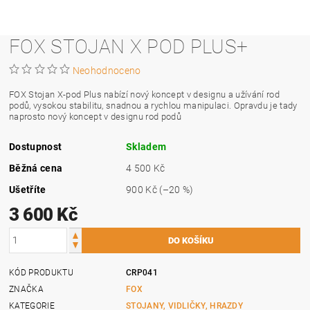
FOX STOJAN X POD PLUS+
Neohodnoceno
FOX Stojan X-pod Plus nabízí nový koncept v designu a užívání rod
podů, vysokou stabilitu, snadnou a rychlou manipulaci. Opravdu je tady
naprosto nový koncept v designu rod podů
Dostupnost
Skladem
Běžná cena
4 500 Kč
Ušetříte
900 Kč
(–20 %)
3 600 Kč
KÓD PRODUKTU
CRP041
ZNAČKA
FOX
KATEGORIE
STOJANY, VIDLIČKY, HRAZDY