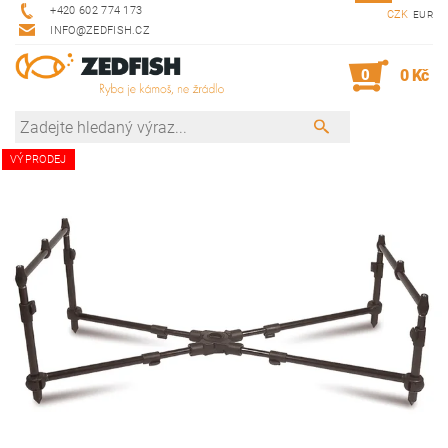
+420 602 774 173
CZK
EUR
INFO@ZEDFISH.CZ
0
0 Kč
VÝPRODEJ