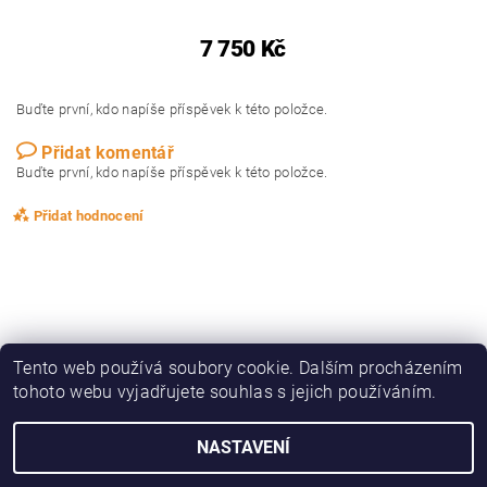
7 750 Kč
Buďte první, kdo napíše příspěvek k této položce.
Přidat komentář
Buďte první, kdo napíše příspěvek k této položce.
Přidat hodnocení
Tento web používá soubory cookie. Dalším procházením
tohoto webu vyjadřujete souhlas s jejich používáním.
|
|
|
|
Zboží.cz
Heureka.cz
KAPRAŘINA
OBLEČENÍ, OBUV
DRAVCI
NASTAVENÍ
2026 © ZedFish - rybářská speciálka, všechna práva vyhrazena