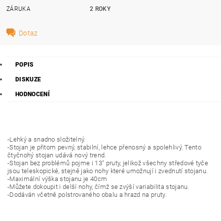
ZÁRUKA
2 ROKY
Dotaz
POPIS
DISKUZE
HODNOCENÍ
-Lehký a snadno složitelný.
-Stojan je přitom pevný, stabilní, lehce přenosný a spolehlivý. Tento
čtyčnohý stojan udává nový trend.
-Stojan bez problémů pojme i 13" pruty, jelikož všechny středové tyče
jsou teleskopické, stejně jako nohy které umožnují i zvednutí stojanu.
-Maximální výška stojanu je 40cm
-Můžete dokoupit i delší nohy, čímž se zvýší variabilita stojanu.
-Dodáván včetně polstrovaného obalu a hrazd na pruty.