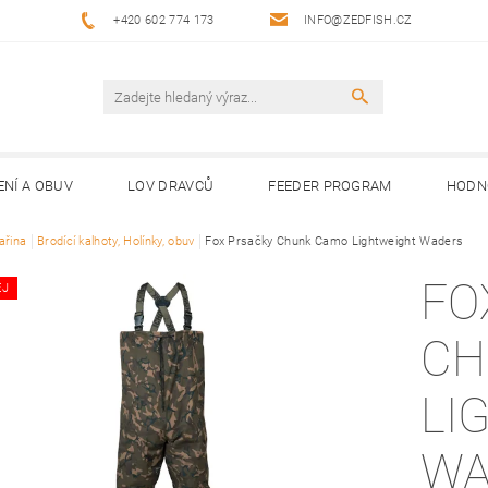
+420 602 774 173
INFO@ZEDFISH.CZ
ENÍ A OBUV
LOV DRAVCŮ
FEEDER PROGRAM
HODN
ařina
Brodící kalhoty, Holínky, obuv
Fox Prsačky Chunk Camo Lightweight Waders
FO
EJ
CH
LI
WA