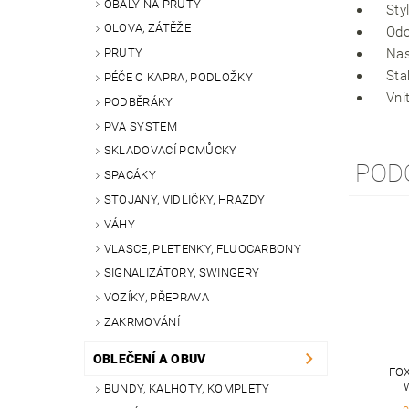
OBALY NA PRUTY
Sty
OLOVA, ZÁTĚŽE
Odo
Nas
PRUTY
Sta
PÉČE O KAPRA, PODLOŽKY
Vni
PODBĚRÁKY
PVA SYSTEM
SKLADOVACÍ POMŮCKY
POD
SPACÁKY
STOJANY, VIDLIČKY, HRAZDY
VÁHY
VLASCE, PLETENKY, FLUOCARBONY
SIGNALIZÁTORY, SWINGERY
VOZÍKY, PŘEPRAVA
ZAKRMOVÁNÍ
OBLEČENÍ A OBUV
FO
BUNDY, KALHOTY, KOMPLETY