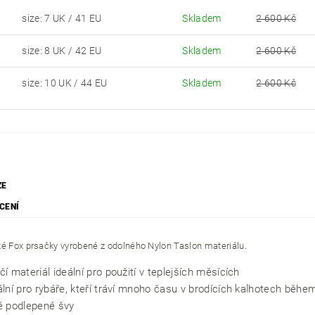
size: 7 UK / 41 EU
Skladem
2 600 Kč
0
size: 8 UK / 42 EU
Skladem
2 600 Kč
1
size: 10 UK / 44 EU
Skladem
2 600 Kč
3
ZE
CENÍ
ké Fox prsačky vyrobené z odolného Nylon Taslon materiálu.
čí materiál ideální pro použití v teplejších měsících
ální pro rybáře, kteří tráví mnoho času v brodících kalhotech běh
ě podlepené švy