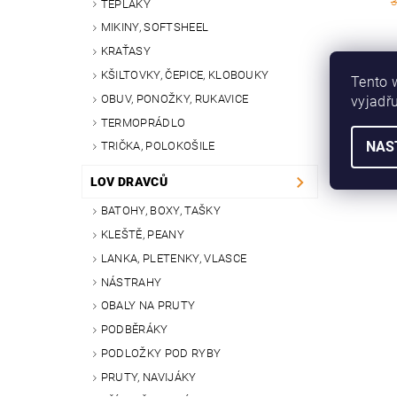
3
TEPLÁKY
MIKINY, SOFTSHEEL
KRAŤASY
KŠILTOVKY, ČEPICE, KLOBOUKY
Tento 
OBUV, PONOŽKY, RUKAVICE
vyjadřu
TERMOPRÁDLO
BRO
NAS
TRIČKA, POLOKOŠILE
LOV DRAVCŮ
BATOHY, BOXY, TAŠKY
KLEŠTĚ, PEANY
LANKA, PLETENKY, VLASCE
NÁSTRAHY
OBALY NA PRUTY
PODBĚRÁKY
PODLOŽKY POD RYBY
PRUTY, NAVIJÁKY