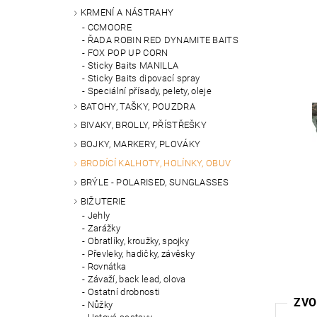
KRMENÍ A NÁSTRAHY
CCMOORE
ŘADA ROBIN RED DYNAMITE BAITS
FOX POP UP CORN
Sticky Baits MANILLA
Sticky Baits dipovací spray
Speciální přísady, pelety, oleje
BATOHY, TAŠKY, POUZDRA
BIVAKY, BROLLY, PŘÍSTŘEŠKY
BOJKY, MARKERY, PLOVÁKY
BRODÍCÍ KALHOTY, HOLÍNKY, OBUV
BRÝLE - POLARISED, SUNGLASSES
BIŽUTERIE
Jehly
Zarážky
Obratlíky, kroužky, spojky
Převleky, hadičky, závěsky
Rovnátka
Závaží, back lead, olova
Ostatní drobnosti
ZVO
Nůžky