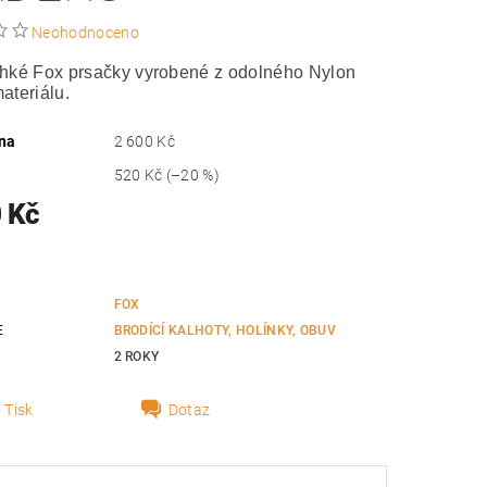
Neohodnoceno
ehké Fox prsačky vyrobené z odolného Nylon
ateriálu.
na
2 600 Kč
520 Kč
(–20 %)
 Kč
FOX
E
BRODÍCÍ KALHOTY, HOLÍNKY, OBUV
2 ROKY
Tisk
Dotaz