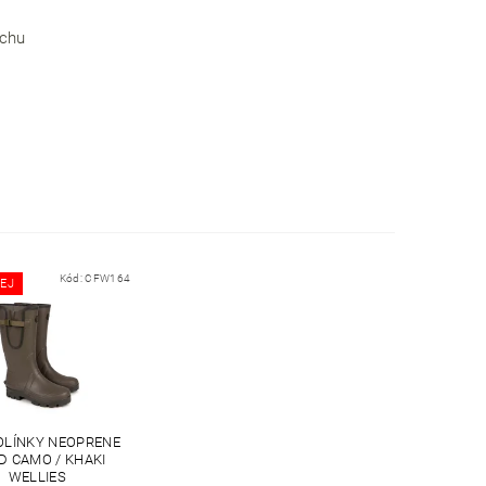
rchu
Kód:
CFW164
EJ
OLÍNKY NEOPRENE
D CAMO / KHAKI
WELLIES