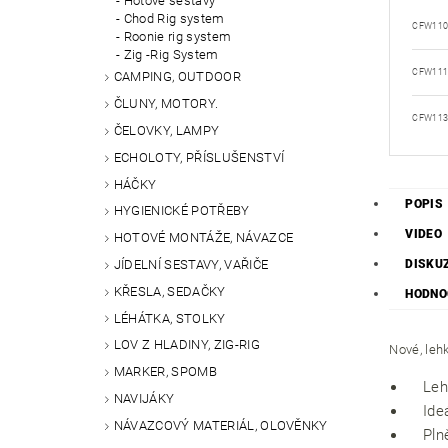
Hotové sestavy
Chod Rig system
CFW11
Roonie rig system
Zig -Rig System
CFW11
CAMPING, OUTDOOR
ČLUNY, MOTORY.
CFW11
ČELOVKY, LAMPY
ECHOLOTY, PŘÍSLUŠENSTVÍ
HÁČKY
POPIS
HYGIENICKÉ POTŘEBY
VIDEO
HOTOVÉ MONTÁŽE, NÁVAZCE
JÍDELNÍ SESTAVY, VAŘIČE
DISKU
KŘESLA, SEDAČKY
HODNO
LÉHÁTKA, STOLKY
LOV Z HLADINY, ZIG-RIG
Nové, leh
MARKER, SPOMB
Leh
NAVIJÁKY
Ide
NÁVAZCOVÝ MATERIÁL, OLOVĚNKY
Pln