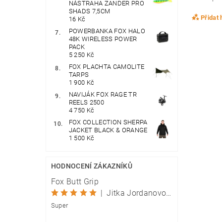
NÁSTRAHA ZANDER PRO
SHADS 7,5CM
Přidat
16 Kč
POWERBANKA FOX HALO
48K WIRELESS POWER
PACK
5 250 Kč
FOX PLACHTA CAMOLITE
TARPS
1 900 Kč
NAVIJÁK FOX RAGE TR
REELS 2500
4 750 Kč
FOX COLLECTION SHERPA
JACKET BLACK & ORANGE
1 500 Kč
HODNOCENÍ ZÁKAZNÍKŮ
Fox Butt Grip
|
Jitka Jordanovová
Super