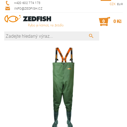
+420 602 774 173
CZK
EUR
INFO@ZEDFISH.CZ
0
0 Kč