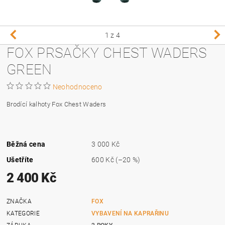
1
z 4
FOX PRSAČKY CHEST WADERS
GREEN
Neohodnoceno
Brodící kalhoty Fox Chest Waders
Běžná cena
3 000 Kč
Ušetříte
600 Kč
(–20 %)
2 400 Kč
ZNAČKA
FOX
KATEGORIE
VYBAVENÍ NA KAPRAŘINU