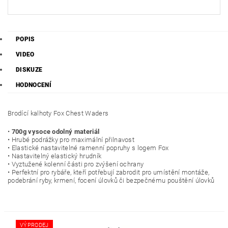
POPIS
VIDEO
DISKUZE
HODNOCENÍ
Brodící kalhoty Fox Chest Waders
•
700g vysoce odolný materiál
• Hrubé podrážky pro maximální přilnavost
• Elastické nastavitelné ramenní popruhy s logem Fox
• Nastavitelný elastický hrudník
• Vyztužené kolenní části pro zvýšení ochrany
• Perfektní pro rybáře, kteří potřebují zabrodit pro umístění montáže,
podebrání ryby, krmení, focení úlovků či bezpečnému pouštění úlovků
VÝPRODEJ