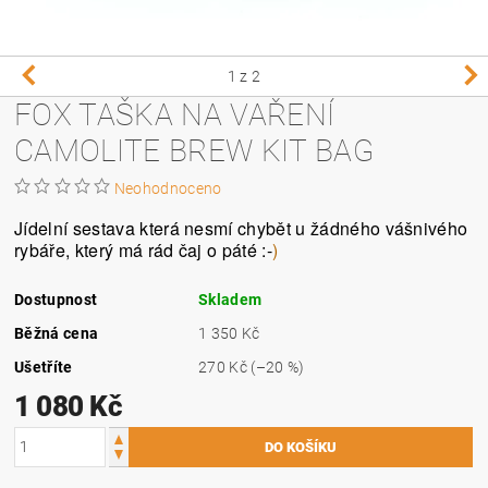
1
z 2
FOX TAŠKA NA VAŘENÍ
CAMOLITE BREW KIT BAG
Neohodnoceno
Jídelní sestava která nesmí chybět u žádného vášnivého
rybáře, který má rád čaj o páté :-
)
Dostupnost
Skladem
Běžná cena
1 350 Kč
Ušetříte
270 Kč
(–20 %)
1 080 Kč