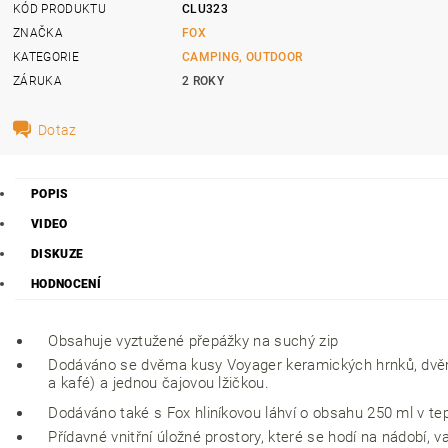
KÓD PRODUKTU
CLU323
ZNAČKA
FOX
KATEGORIE
CAMPING, OUTDOOR
ZÁRUKA
2 ROKY
Dotaz
POPIS
VIDEO
DISKUZE
HODNOCENÍ
Obsahuje vyztužené přepážky na suchý zip
Dodáváno se dvěma kusy Voyager keramických hrnků, dvěma
a kafé) a jednou čajovou lžičkou.
Dodáváno také s Fox hliníkovou láhví o obsahu 250 ml v tep
Přídavné vnitřní úložné prostory, které se hodí na nádobí, v