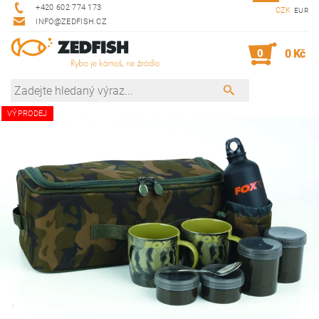
+420 602 774 173
CZK
EUR
INFO@ZEDFISH.CZ
0
0 Kč
VÝPRODEJ