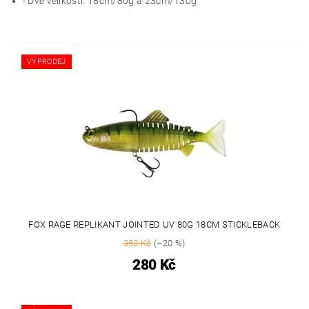
- Dvě velikosti: 18cm/80g a 23cm/130g
VÝPRODEJ
FOX RAGE REPLIKANT JOINTED UV 80G 18CM STICKLEBACK
350 Kč
(–20 %)
280 Kč