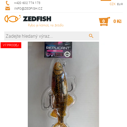
+420 602 774 173
CZK
EUR
INFO@ZEDFISH.CZ
0
0 Kč
VÝPRODEJ