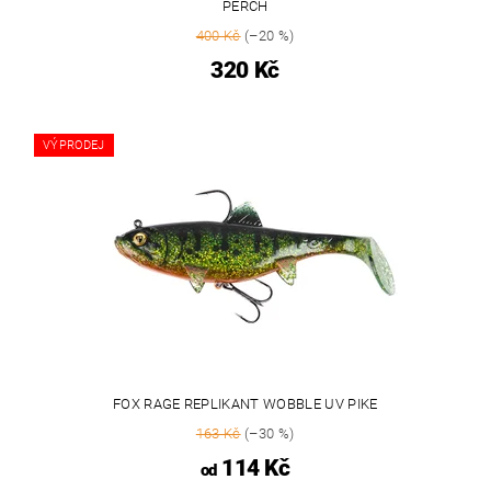
PERCH
400 Kč
(–20 %)
320 Kč
VÝPRODEJ
FOX RAGE REPLIKANT WOBBLE UV PIKE
163 Kč
(–30 %)
114 Kč
od