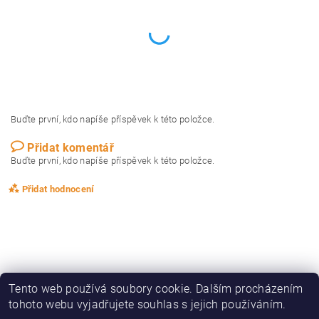
Buďte první, kdo napíše příspěvek k této položce.
Přidat komentář
Buďte první, kdo napíše příspěvek k této položce.
Přidat hodnocení
Tento web používá soubory cookie. Dalším procházením
tohoto webu vyjadřujete souhlas s jejich používáním.
|
|
|
|
Zboží.cz
Heureka.cz
KAPRAŘINA
OBLEČENÍ, OBUV
DRAVCI