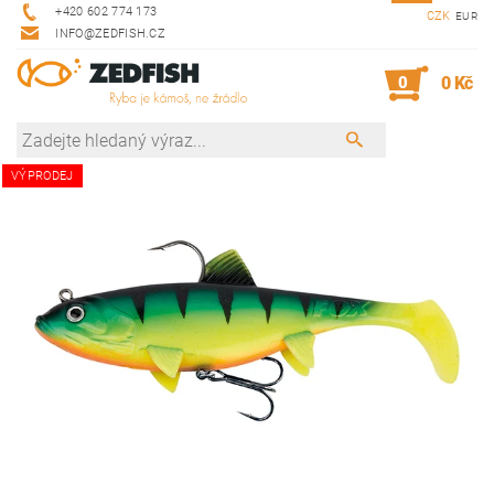
+420 602 774 173
CZK
EUR
INFO@ZEDFISH.CZ
0
0 Kč
VÝPRODEJ