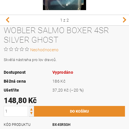
1
z 2
WOBLER SALMO BOXER 4SR
SILVER GHOST
Neohodnoceno
Skvělá nástraha pro lov dravců.
Dostupnost
Vyprodáno
Běžná cena
186 Kč
Ušetříte
37,20 Kč
(–20 %)
148,80 Kč
KÓD PRODUKTU
BX4SRSGH