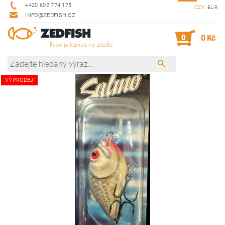
+420 602 774 173
CZK
EUR
INFO@ZEDFISH.CZ
0
0 Kč
VÝPRODEJ