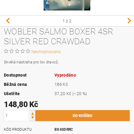
1
z 2
WOBLER SALMO BOXER 4SR
SILVER RED CRAWDAD
Neohodnoceno
Skvělá nástraha pro lov dravců.
Dostupnost
Vyprodáno
Běžná cena
186 Kč
Ušetříte
37,20 Kč
(–20 %)
148,80 Kč
KÓD PRODUKTU
BX4SDRRC