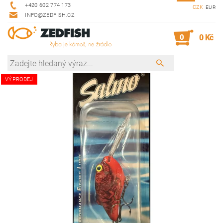
+420 602 774 173
CZK
EUR
INFO@ZEDFISH.CZ
0
0 Kč
VÝPRODEJ