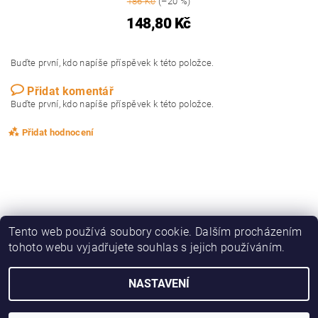
186 Kč
(–20 %)
148,80 Kč
Buďte první, kdo napíše příspěvek k této položce.
Přidat komentář
Buďte první, kdo napíše příspěvek k této položce.
Přidat hodnocení
Tento web používá soubory cookie. Dalším procházením
tohoto webu vyjadřujete souhlas s jejich používáním.
|
|
|
|
Zboží.cz
Heureka.cz
KAPRAŘINA
OBLEČENÍ, OBUV
DRAVCI
NASTAVENÍ
2026 © ZedFish - rybářská speciálka, všechna práva vyhrazena