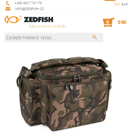
+420 602 774 173
CZK
EUR
INFO@ZEDFISH.CZ
0
0 Kč