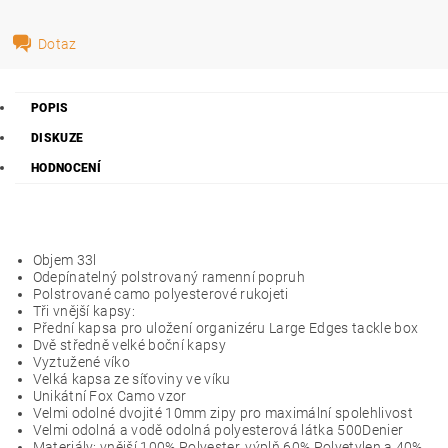
Dotaz
POPIS
DISKUZE
HODNOCENÍ
Objem 33l
Odepínatelný polstrovaný ramenní popruh
Polstrované camo polyesterové rukojeti
Tři vnější kapsy:
Přední kapsa pro uložení organizéru Large Edges tackle box
Dvě středně velké boční kapsy
Vyztužené víko
Velká kapsa ze síťoviny ve víku
Unikátní Fox Camo vzor
Velmi odolné dvojité 10mm zipy pro maximální spolehlivost
Velmi odolná a vodě odolná polyesterová látka 500Denier
Materiály: vnější 100% Polyester, výplň 60% Polyetylen a 40%