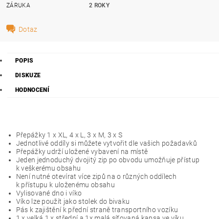
ZÁRUKA
2 ROKY
Dotaz
POPIS
DISKUZE
HODNOCENÍ
Přepážky 1 x XL, 4 x L, 3 x M, 3 x S
Jednotlivé oddíly si můžete vytvořit dle vašich požadavků
Přepážky udrží uložené vybavení na místě
Jeden jednoduchý dvojitý zip po obvodu umožňuje přístup
k veškerému obsahu
Není nutné otevírat více zipů na o různých oddílech
k přístupu k uloženému obsahu
Vylisované dno i víko
Víko lze použít jako stolek do bivaku
Pás k zajištění k přední straně transportního vozíku
1 x velká 1 x střední a 1x malá síťovaná kapsa ve víku