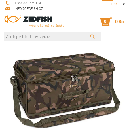
+420 602 774 173
CZK
EUR
INFO@ZEDFISH.CZ
0
0 Kč