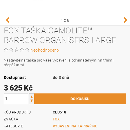
1
z 8
FOX TAŠKA CAMOLITE™
BARROW ORGANISERS LARGE
Neohodnoceno
Nastavitelná taška pro vaše vybavení s odnímatelnými vnitřními
přepážkami
Dostupnost
do 3 dnů
3 625 Kč
KÓD PRODUKTU
CLU518
ZNAČKA
FOX
KATEGORIE
VYBAVENÍ NA KAPRAŘINU