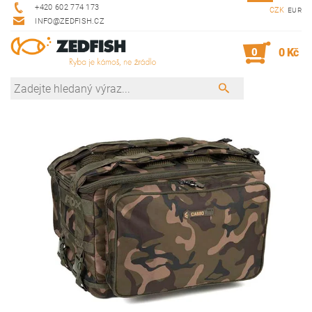
+420 602 774 173
CZK
EUR
INFO@ZEDFISH.CZ
0
0 Kč