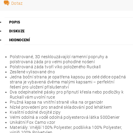
Dotaz
POPIS
DISKUZE
HODNOCENÍ
Polstrované, 3D nesklouzávající ramenní popruhy a
polstrovaná záda pro velmi pohodlné nošení
Polstrovaná záda tvoří víko položeného Ruckall
Zesílené vylisované dno
Jedna boční strana je opatřena kapsou po celé délce opačná
strana je vybavená dvěma malými kapsami – perfektní
řešení pro uložení příslušenství
Dva odepínatelné pásky pro připnutí křesla nebo podložky k
Ruckall vám uvolní ruce
Pružná kapsa na vnitřní straně víka na organizér
Nízké provedení pro snadné skladování pod lehátkem
Kvalitní odolné dvojité zipy
Velmi odolná a vodě odolná polyesterová látka 500Denier
Unikátní Fox Camo vzor
Materiály: Vnější 100% Polyester, podšívka 100% Polyester,
výplň 100% Polyetylen