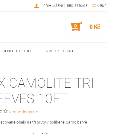
|
CZK
PŘIHLÁŠENÍ
REGISTRACE
EUR
0
0 Kč
OCENÍ OBCHODU
PROČ ZEDFISH
X CAMOLITE TRI
EEVES 10FT
Neohodnoceno
acované obaly na tři pruty v oblíbené Camo barvě