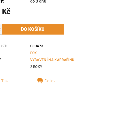
st
do 3 dnů
 Kč
UKTU
CLU473
FOX
E
VYBAVENÍ NA KAPRAŘINU
2 ROKY
Tisk
Dotaz