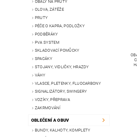
OBALY NA PRUTY
OLOVA, ZÁTĚŽE
PRUTY
PÉČE O KAPRA, PODLOŽKY
PODBĚRÁKY
PVA SYSTEM
SKLADOVACÍ POMŮCKY
OB
SPACÁKY
C
H
STOJANY, VIDLIČKY, HRAZDY
VÁHY
VLASCE, PLETENKY, FLUOCARBONY
SIGNALIZÁTORY, SWINGERY
VOZÍKY, PŘEPRAVA
ZAKRMOVÁNÍ
OBLEČENÍ A OBUV
BUNDY, KALHOTY, KOMPLETY