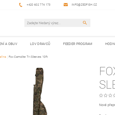
+420 602 774 173
INFO@ZEDFISH.CZ
ENÍ A OBUV
LOV DRAVCŮ
FEEDER PROGRAM
HODN
ařina
Fox Camolite Tri Sleeves 10ft
FO
SL
Nové přepr