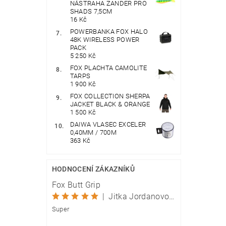
NÁSTRAHA ZANDER PRO
SHADS 7,5CM
16 Kč
POWERBANKA FOX HALO
48K WIRELESS POWER
PACK
5 250 Kč
FOX PLACHTA CAMOLITE
TARPS
1 900 Kč
FOX COLLECTION SHERPA
JACKET BLACK & ORANGE
1 500 Kč
DAIWA VLASEC EXCELER
0,40MM / 700M
363 Kč
HODNOCENÍ ZÁKAZNÍKŮ
Fox Butt Grip
|
Jitka Jordanovová
Super