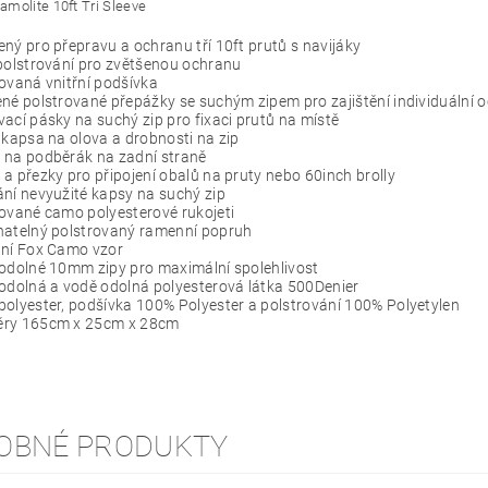
molite 10ft Tri Sleeve
ný pro přepravu a ochranu tří 10ft prutů s navijáky
polstrování pro zvětšenou ochranu
ovaná vnitřní podšívka
né polstrované přepážky se suchým zipem pro zajištění individuální 
ací pásky na suchý zip pro fixaci prutů na místě
 kapsa na olova a drobnosti na zip
 na podběrák na zadní straně
a přezky pro připojení obalů na pruty nebo 60inch brolly
ní nevyužité kapsy na suchý zip
ované camo polyesterové rukojeti
natelný polstrovaný ramenní popruh
tní Fox Camo vzor
odolné 10mm zipy pro maximální spolehlivost
odolná a vodě odolná polyesterová látka 500Denier
olyester, podšívka 100% Polyester a polstrování 100% Polyetylen
ry 165cm x 25cm x 28cm
OBNÉ PRODUKTY