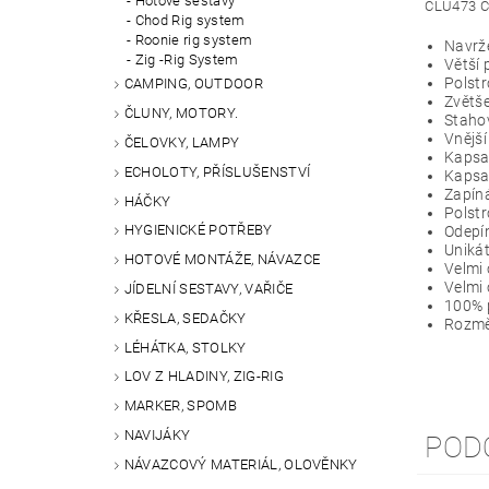
Hotové sestavy
CLU473 Ca
Chod Rig system
Roonie rig system
Navrže
Zig -Rig System
Větší 
Polstr
CAMPING, OUTDOOR
Zvětše
ČLUNY, MOTORY.
Stahov
Vnější
ČELOVKY, LAMPY
Kapsa
ECHOLOTY, PŘÍSLUŠENSTVÍ
Kapsa 
Zapíná
HÁČKY
Polstr
HYGIENICKÉ POTŘEBY
Odepí
Uniká
HOTOVÉ MONTÁŽE, NÁVAZCE
Velmi 
Velmi 
JÍDELNÍ SESTAVY, VAŘIČE
100% p
KŘESLA, SEDAČKY
Rozmě
LÉHÁTKA, STOLKY
LOV Z HLADINY, ZIG-RIG
MARKER, SPOMB
NAVIJÁKY
POD
NÁVAZCOVÝ MATERIÁL, OLOVĚNKY