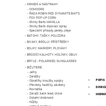
KRMENÍ A NÁSTRAHY
CCMOORE
ŘADA ROBIN RED DYNAMITE BAITS
FOX POP UP CORN
Sticky Baits MANILLA
Sticky Baits dipovací spray
Speciální přísady, pelety, oleje
BATOHY, TAŠKY, POUZDRA
BIVAKY, BROLLY, PŘÍSTŘEŠKY
BOJKY, MARKERY, PLOVÁKY
BRODÍCÍ KALHOTY, HOLÍNKY, OBUV
BRÝLE - POLARISED, SUNGLASSES
BIŽUTERIE
Jehly
Zarážky
POPIS
Obratlíky, kroužky, spojky
Převleky, hadičky, závěsky
DISKUZ
Rovnátka
Závaží, back lead, olova
HODNO
Ostatní drobnosti
Nůžky