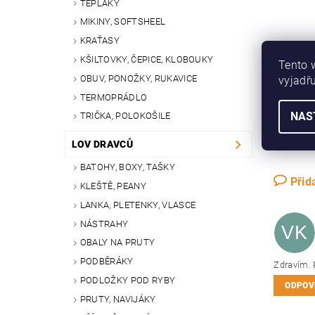
TEPLÁKY
MIKINY, SOFTSHEEL
KRAŤASY
KŠILTOVKY, ČEPICE, KLOBOUKY
Tento 
OBUV, PONOŽKY, RUKAVICE
vyjadřu
TERMOPRÁDLO
NAS
TRIČKA, POLOKOŠILE
LOV DRAVCŮ
BATOHY, BOXY, TAŠKY
Přid
KLEŠTĚ, PEANY
LANKA, PLETENKY, VLASCE
NÁSTRAHY
VK
OBALY NA PRUTY
PODBĚRÁKY
Zdravím. 
PODLOŽKY POD RYBY
ODPOV
PRUTY, NAVIJÁKY