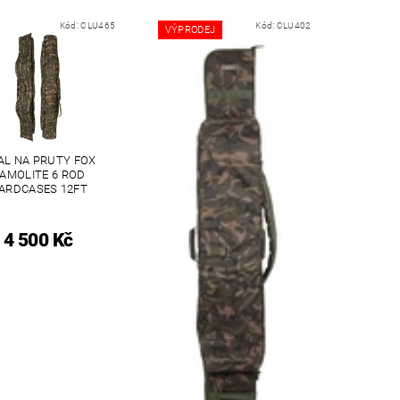
Kód:
CLU465
Kód:
CLU402
VÝPRODEJ
AL NA PRUTY FOX
AMOLITE 6 ROD
ARDCASES 12FT
4 500 Kč