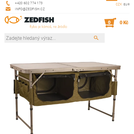
+420 602 774 173
CZK
EUR
INFO@ZEDFISH.CZ
0
0 Kč