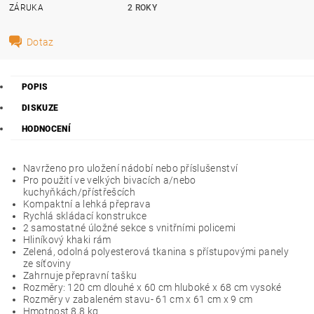
ZÁRUKA
2 ROKY
Dotaz
POPIS
DISKUZE
HODNOCENÍ
Navrženo pro uložení nádobí nebo příslušenství
Pro použití ve velkých bivacích a/nebo
kuchyňkách/přístřešcích
Kompaktní a lehká přeprava
Rychlá skládací konstrukce
2 samostatné úložné sekce s vnitřními policemi
Hliníkový khaki rám
Zelená, odolná polyesterová tkanina s přístupovými panely
ze síťoviny
Zahrnuje přepravní tašku
Rozměry: 120 cm dlouhé x 60 cm hluboké x 68 cm vysoké
Rozměry v zabaleném stavu- 61 cm x 61 cm x 9 cm
Hmotnost 8,8 kg