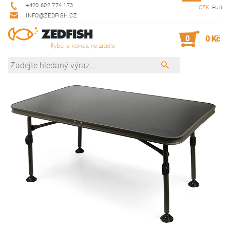
+420 602 774 173
CZK
EUR
INFO@ZEDFISH.CZ
0
0 Kč