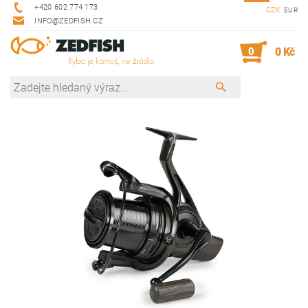
+420 602 774 173
CZK
EUR
INFO@ZEDFISH.CZ
0
0 Kč