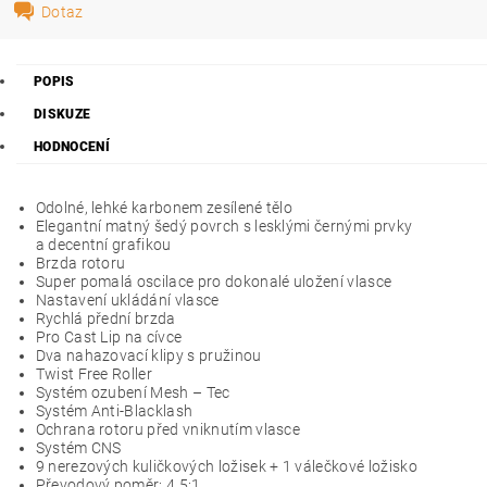
Dotaz
POPIS
DISKUZE
HODNOCENÍ
Odolné, lehké karbonem zesílené tělo
Elegantní matný šedý povrch s lesklými černými prvky
a decentní grafikou
Brzda rotoru
Super pomalá oscilace pro dokonalé uložení vlasce
Nastavení ukládání vlasce
Rychlá přední brzda
Pro Cast Lip na cívce
Dva nahazovací klipy s pružinou
Twist Free Roller
Systém ozubení Mesh – Tec
Systém Anti-Blacklash
Ochrana rotoru před vniknutím vlasce
Systém CNS
9 nerezových kuličkových ložisek + 1 válečkové ložisko
Převodový poměr: 4,5:1