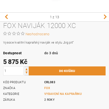
1
z 13
FOX NAVIJÁK 12000 XC
Neohodnoceno
Vysoce kvalitní kaprařský naviják ve stylu „big pit“
Dostupnost
do 3 dnů
5 875 Kč
KÓD PRODUKTU
CRL083
ZNAČKA
FOX
KATEGORIE
VYBAVENÍ NA KAPRAŘINU
ZÁRUKA
2 ROKY