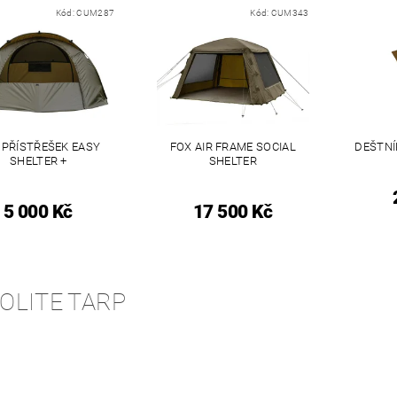
Kód:
CUM287
Kód:
CUM343
 PŘÍSTŘEŠEK EASY
FOX AIR FRAME SOCIAL
DEŠTNÍ
SHELTER +
SHELTER
5 000 Kč
17 500 Kč
OLITE TARP