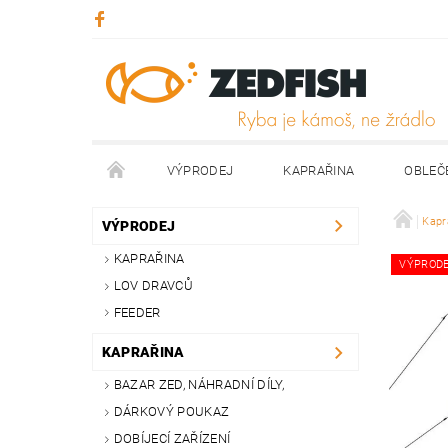
VÝPRODEJ
KAPRAŘINA
OBLEČ
KONTAKTY
NAPIŠTE NÁM
Kapr
VÝPRODEJ
KAPRAŘINA
VÝPROD
LOV DRAVCŮ
FEEDER
KAPRAŘINA
BAZAR ZED, NÁHRADNÍ DÍLY,
DÁRKOVÝ POUKAZ
DOBÍJECÍ ZAŘÍZENÍ