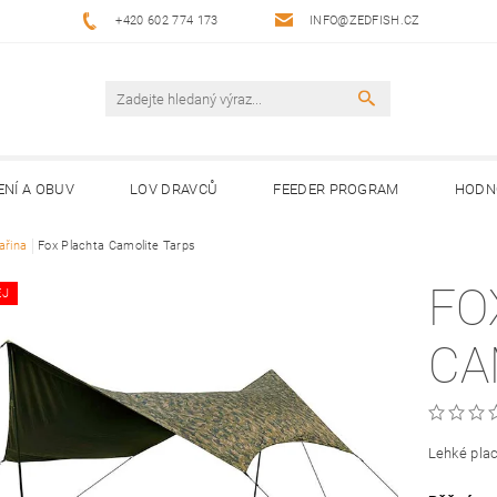
+420 602 774 173
INFO@ZEDFISH.CZ
ENÍ A OBUV
LOV DRAVCŮ
FEEDER PROGRAM
HODN
ařina
Fox Plachta Camolite Tarps
FO
EJ
CA
Lehké plac