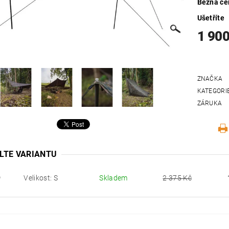
Běžná ce
Ušetříte
1 900
ZNAČKA
KATEGORI
ZÁRUKA
LTE VARIANTU
Velikost: S
Skladem
2 375 Kč
9