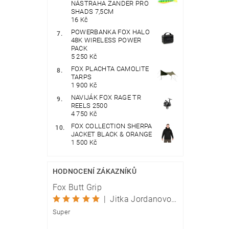
NÁSTRAHA ZANDER PRO
SHADS 7,5CM
16 Kč
POWERBANKA FOX HALO
48K WIRELESS POWER
PACK
5 250 Kč
FOX PLACHTA CAMOLITE
TARPS
1 900 Kč
NAVIJÁK FOX RAGE TR
REELS 2500
4 750 Kč
FOX COLLECTION SHERPA
JACKET BLACK & ORANGE
1 500 Kč
HODNOCENÍ ZÁKAZNÍKŮ
Fox Butt Grip
|
Jitka Jordanovová
Super