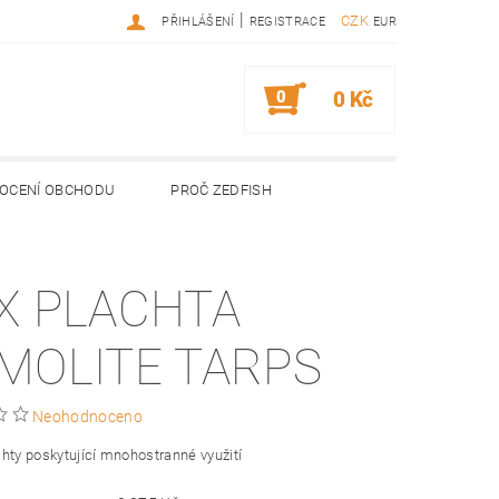
|
CZK
PŘIHLÁŠENÍ
REGISTRACE
EUR
0
0 Kč
OCENÍ OBCHODU
PROČ ZEDFISH
X PLACHTA
MOLITE TARPS
Neohodnoceno
hty poskytující mnohostranné využití