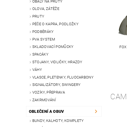
OBALY NA PRUTY
OLOVA, ZÁTĚŽE
PRUTY
PÉČE O KAPRA, PODLOŽKY
PODBĚRÁKY
PVA SYSTEM
SKLADOVACÍ POMŮCKY
FOX
SPACÁKY
STOJANY, VIDLIČKY, HRAZDY
VÁHY
VLASCE, PLETENKY, FLUOCARBONY
SIGNALIZÁTORY, SWINGERY
VOZÍKY, PŘEPRAVA
CAM
ZAKRMOVÁNÍ
OBLEČENÍ A OBUV
BUNDY, KALHOTY, KOMPLETY