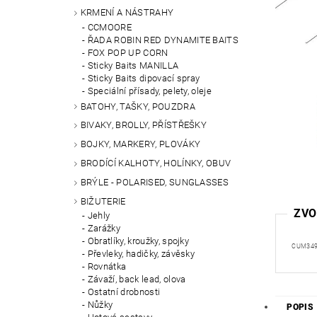
KRMENÍ A NÁSTRAHY
CCMOORE
ŘADA ROBIN RED DYNAMITE BAITS
FOX POP UP CORN
Sticky Baits MANILLA
Sticky Baits dipovací spray
Speciální přísady, pelety, oleje
BATOHY, TAŠKY, POUZDRA
BIVAKY, BROLLY, PŘÍSTŘEŠKY
BOJKY, MARKERY, PLOVÁKY
BRODÍCÍ KALHOTY, HOLÍNKY, OBUV
BRÝLE - POLARISED, SUNGLASSES
BIŽUTERIE
ZVO
Jehly
Zarážky
Obratlíky, kroužky, spojky
CUM34
Převleky, hadičky, závěsky
Rovnátka
Závaží, back lead, olova
Ostatní drobnosti
Nůžky
POPIS