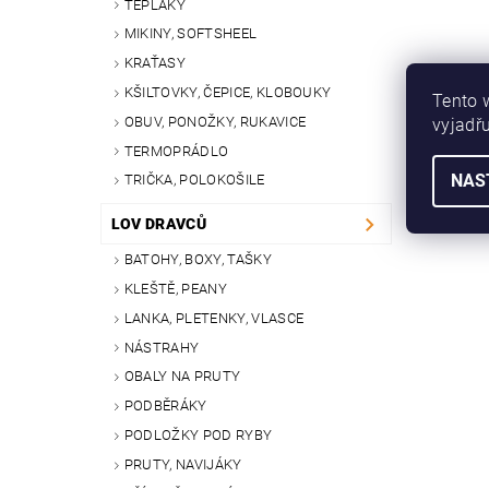
TEPLÁKY
MIKINY, SOFTSHEEL
KRAŤASY
KŠILTOVKY, ČEPICE, KLOBOUKY
Tento 
OBUV, PONOŽKY, RUKAVICE
vyjadřu
TERMOPRÁDLO
NAS
TRIČKA, POLOKOŠILE
LOV DRAVCŮ
BATOHY, BOXY, TAŠKY
KLEŠTĚ, PEANY
LANKA, PLETENKY, VLASCE
NÁSTRAHY
OBALY NA PRUTY
PODBĚRÁKY
PODLOŽKY POD RYBY
PRUTY, NAVIJÁKY