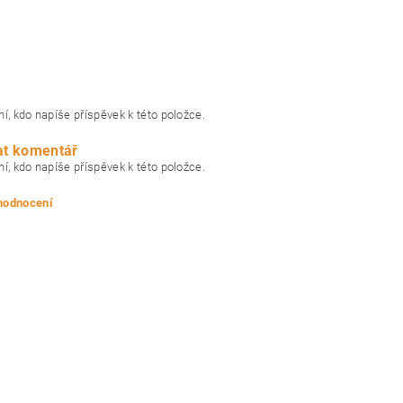
í, kdo napíše příspěvek k této položce.
at komentář
í, kdo napíše příspěvek k této položce.
 hodnocení