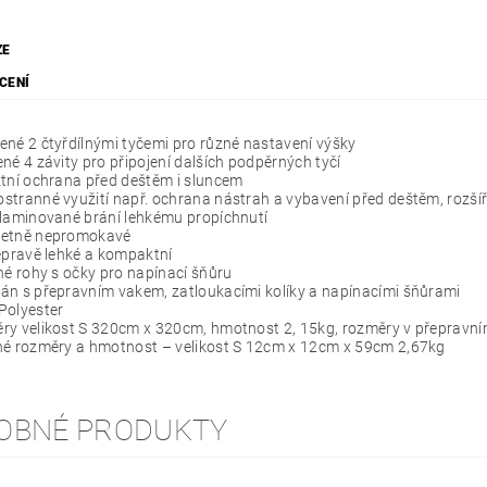
ZE
CENÍ
né 2 čtyřdílnými tyčemi pro různé nastavení výšky
né 4 závity pro připojení dalších podpěrných tyčí
tní ochrana před deštěm i sluncem
tranné využití např. ochrana nástrah a vybavení před deštěm, rozšíře
 laminované brání lehkému propíchnutí
etně nepromokavé
epravě lehké a kompaktní
né rohy s očky pro napínací šňůru
án s přepravním vakem, zatloukacími kolíky a napínacími šňůrami
Polyester
ry velikost S 320cm x 320cm, hmotnost 2, 15kg, rozměry v přepravní
né rozměry a hmotnost – velikost S 12cm x 12cm x 59cm 2,67kg
OBNÉ PRODUKTY