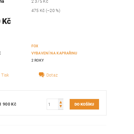
na
2 375 Kč
475 Kč
(–20 %)
 Kč
FOX
E
VYBAVENÍ NA KAPRAŘINU
2 ROKY
Tisk
Dotaz
1 900 Kč