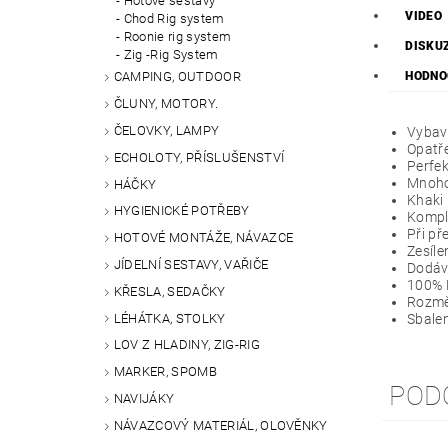
Hotové sestavy
VIDEO
Chod Rig system
Roonie rig system
DISKU
Zig -Rig System
HODNO
CAMPING, OUTDOOR
ČLUNY, MOTORY.
ČELOVKY, LAMPY
Vybave
Opatře
ECHOLOTY, PŘÍSLUŠENSTVÍ
Perfek
Mnohos
HÁČKY
Khaki
HYGIENICKÉ POTŘEBY
Kompl
Při př
HOTOVÉ MONTÁŽE, NÁVAZCE
Zesíle
JÍDELNÍ SESTAVY, VAŘIČE
Dodáv
100% 
KŘESLA, SEDAČKY
Rozmě
LÉHÁTKA, STOLKY
Sbale
LOV Z HLADINY, ZIG-RIG
MARKER, SPOMB
POD
NAVIJÁKY
NÁVAZCOVÝ MATERIÁL, OLOVĚNKY