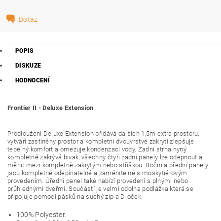
Dotaz
POPIS
DISKUZE
HODNOCENÍ
Frontier II - Deluxe Extension
Prodloužení Deluxe Extension přidává dalších 1,5m extra prostoru,
vytváří zastíněny prostor a kompletní dvouvrstvé zakrytí zlepšuje
tepelný komfort a omezuje kondenzaci vody. Zadní strna nyný
kompletně zakrývá bivak, všechny čtyři zadní panely lze odepnout a
měnit mezi kompletně zakrytým nebo stříškou. Boční a přední panely
jsou kompletně odepínatelné a zaměnitelné s moskytiérovým
provedením. Úřední panel také nabízí provedení s plnými nebo
průhlednými dveřmi. Součástí je velmi odolna podlážka která se
připojuje pomocí pásků na suchý zip a D-oček.
100% Polyester.