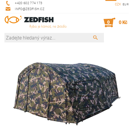
+420 602 774 173
CZK
EUR
INFO@ZEDFISH.CZ
0
0 Kč