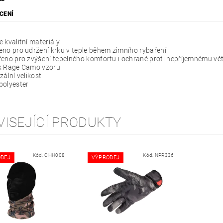
CENÍ
 kvalitní materiály
no pro udržení krku v teple během zimního rybaření
eno pro zvýšení tepelného komfortu i ochraně proti nepříjemnému vě
x Rage Camo vzoru
zální velikost
polyester
VISEJÍCÍ PRODUKTY
Kód:
CHH008
Kód:
NPR336
DEJ
VÝPRODEJ