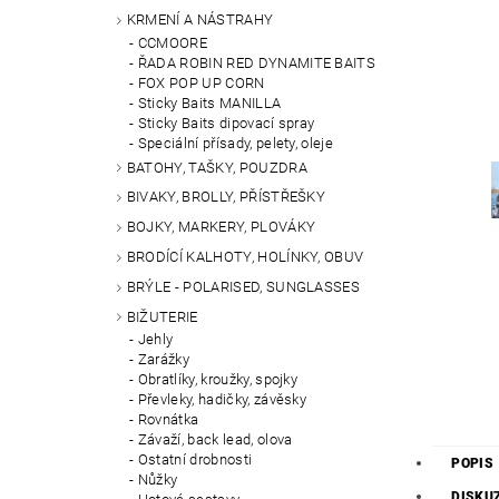
KRMENÍ A NÁSTRAHY
CCMOORE
ŘADA ROBIN RED DYNAMITE BAITS
FOX POP UP CORN
Sticky Baits MANILLA
Sticky Baits dipovací spray
Speciální přísady, pelety, oleje
BATOHY, TAŠKY, POUZDRA
BIVAKY, BROLLY, PŘÍSTŘEŠKY
BOJKY, MARKERY, PLOVÁKY
BRODÍCÍ KALHOTY, HOLÍNKY, OBUV
BRÝLE - POLARISED, SUNGLASSES
BIŽUTERIE
Jehly
Zarážky
Obratlíky, kroužky, spojky
Převleky, hadičky, závěsky
Rovnátka
Závaží, back lead, olova
Ostatní drobnosti
POPIS
Nůžky
DISKU