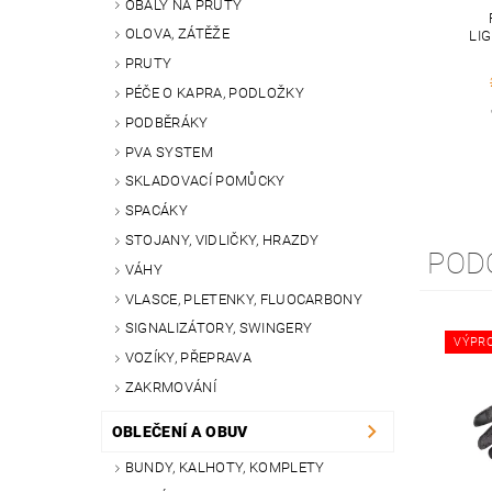
OBALY NA PRUTY
OLOVA, ZÁTĚŽE
LI
PRUTY
PÉČE O KAPRA, PODLOŽKY
PODBĚRÁKY
PVA SYSTEM
SKLADOVACÍ POMŮCKY
SPACÁKY
STOJANY, VIDLIČKY, HRAZDY
POD
VÁHY
VLASCE, PLETENKY, FLUOCARBONY
SIGNALIZÁTORY, SWINGERY
VÝPR
VOZÍKY, PŘEPRAVA
ZAKRMOVÁNÍ
OBLEČENÍ A OBUV
BUNDY, KALHOTY, KOMPLETY