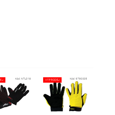
Kód:
NTL018
Kód:
9790005
EJ
VÝPRODEJ