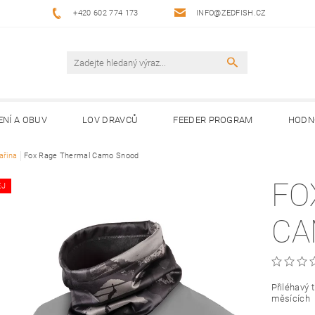
+420 602 774 173
INFO@ZEDFISH.CZ
ENÍ A OBUV
LOV DRAVCŮ
FEEDER PROGRAM
HODN
ařina
Fox Rage Thermal Camo Snood
FO
EJ
CA
Přiléhavý 
měsících