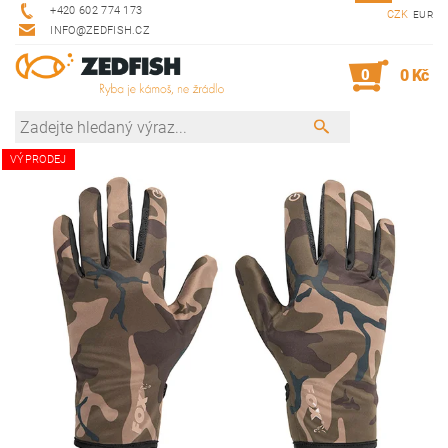
+420 602 774 173
CZK
EUR
INFO@ZEDFISH.CZ
0
0 Kč
VÝPRODEJ