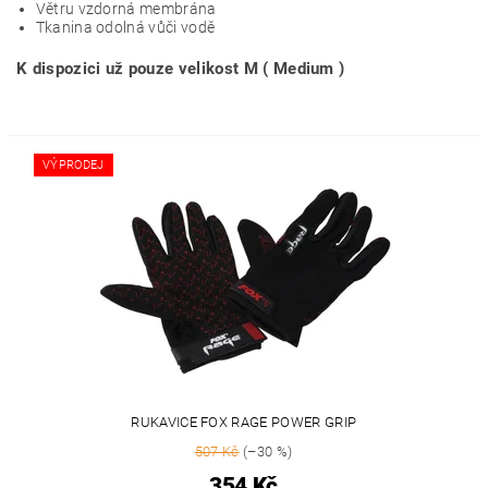
Větru vzdorná membrána
Tkanina odolná vůči vodě
K dispozici už pouze velikost M ( Medium )
VÝPRODEJ
RUKAVICE FOX RAGE POWER GRIP
507 Kč
(–30 %)
354 Kč