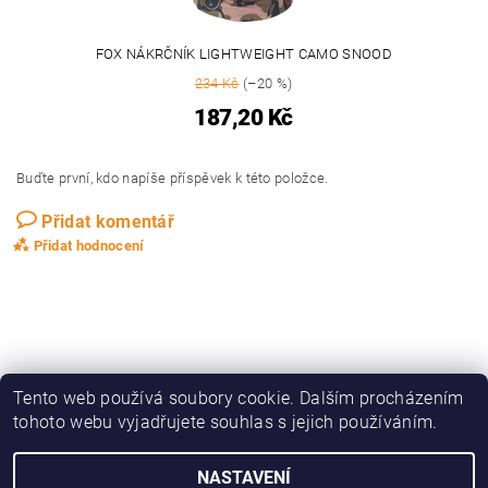
FOX NÁKRČNÍK LIGHTWEIGHT CAMO SNOOD
234 Kč
(–20 %)
187,20 Kč
Buďte první, kdo napíše příspěvek k této položce.
Přidat komentář
Přidat hodnocení
Tento web používá soubory cookie. Dalším procházením
tohoto webu vyjadřujete souhlas s jejich používáním.
|
|
|
|
Zboží.cz
Heureka.cz
KAPRAŘINA
OBLEČENÍ, OBUV
DRAVCI
NASTAVENÍ