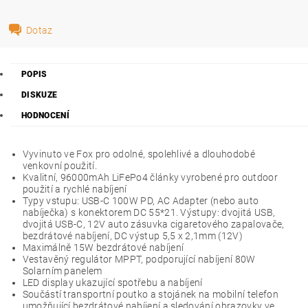
Dotaz
POPIS
DISKUZE
HODNOCENÍ
Vyvinuto ve Fox pro odolné, spolehlivé a dlouhodobé
venkovní použití.
Kvalitní, 96000mAh LiFePo4 články vyrobené pro outdoor
použití a rychlé nabíjení
Typy vstupu: USB-C 100W PD, AC Adapter (nebo auto
nabíječka) s konektorem DC 55*21. Výstupy: dvojitá USB,
dvojitá USB-C, 12V auto zásuvka cigaretového zapalovače,
bezdrátové nabíjení, DC výstup 5,5 x 2,1mm (12V)
Maximálně 15W bezdrátové nabíjení
Vestavěný regulátor MPPT, podporující nabíjení 80W
Solarním panelem
LED display ukazující spotřebu a nabíjení
Součástí transportní poutko a stojánek na mobilní telefon
umožňující bezdrátové nabíjení a sledování obrazovky ve