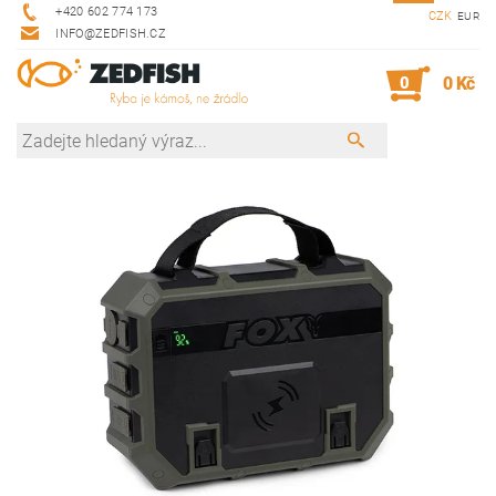
+420 602 774 173
CZK
EUR
INFO@ZEDFISH.CZ
0
0 Kč