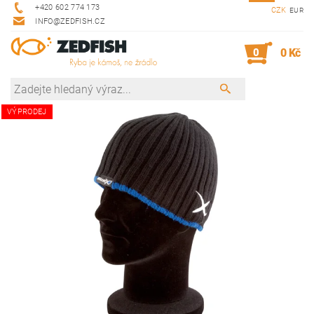
+420 602 774 173
CZK
EUR
INFO@ZEDFISH.CZ
0
0 Kč
VÝPRODEJ