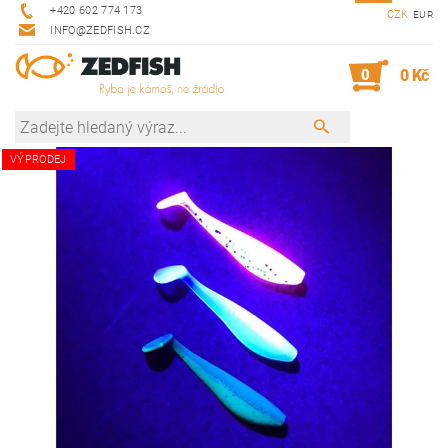
+420 602 774 173
CZK
EUR
INFO@ZEDFISH.CZ
0
0 Kč
VÝPRODEJ