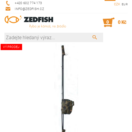
+420 602 774 173
CZK
EUR
INFO@ZEDFISH.CZ
0
0 Kč
VÝPRODEJ