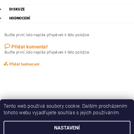
DISKUZE
HODNOCENÍ
Buďte první, kdo napíše příspěvek k této položce.
Přidat komentář
Buďte první, kdo napíše příspěvek k této položce.
Přidat hodnocení
Tento web používá soubory cookie. Dalším procházením
tohoto webu vyjadřujete souhlas s jejich používáním.
|
|
|
|
Zboží.cz
Heureka.cz
KAPRAŘINA
OBLEČENÍ, OBUV
DRAVCI
NASTAVENÍ