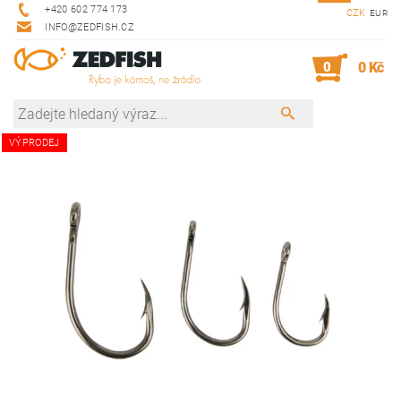
+420 602 774 173
CZK
EUR
INFO@ZEDFISH.CZ
0
0 Kč
VÝPRODEJ