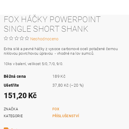
FOX HÁČKY POWERPOINT
SINGLE SHORT SHANK
Neohodnoceno
Extra silé a pevné háčky z vysoce carbonové oceli potažené černou
niklovou povrchovou úpravou - vhodné na lov sumců.
10ks v balení, velikost 5/0, 7/0, 9/0.
Běžná cena
189 Kč
Ušetříte
37,80 Kč
(–20 %)
151,20 Kč
ZNAČKA
FOX
KATEGORIE
PŘÍSLUŠENSTVÍ