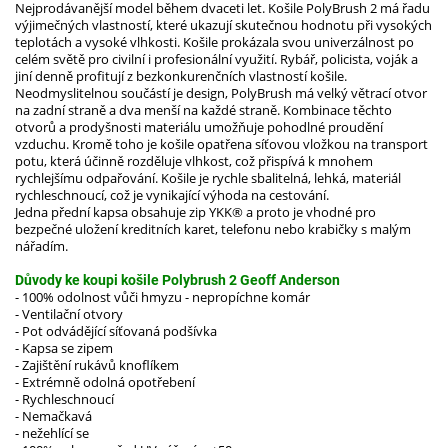
Nejprodávanější model během dvaceti let. Košile PolyBrush 2 má řadu
výjimečných vlastností, které ukazují skutečnou hodnotu při vysokých
teplotách a vysoké vlhkosti. Košile prokázala svou univerzálnost po
celém světě pro civilní i profesionální využití. Rybář, policista, voják a
jiní denně profitují z bezkonkurenčních vlastností košile.
Neodmyslitelnou součástí je design, PolyBrush má velký větrací otvor
na zadní straně a dva menší na každé straně. Kombinace těchto
otvorů a prodyšnosti materiálu umožňuje pohodlné proudění
vzduchu. Kromě toho je košile opatřena síťovou vložkou na transport
potu, která účinně rozděluje vlhkost, což přispívá k mnohem
rychlejšímu odpařování. Košile je rychle sbalitelná, lehká, materiál
rychleschnoucí, což je vynikající výhoda na cestování.
Jedna přední kapsa obsahuje zip YKK® a proto je vhodné pro
bezpečné uložení kreditních karet, telefonu nebo krabičky s malým
nářadím.
Důvody ke koupi košile Polybrush 2 Geoff Anderson
- 100% odolnost vůči hmyzu - nepropíchne komár
- Ventilační otvory
- Pot odvádějící síťovaná podšívka
- Kapsa se zipem
- Zajištění rukávů knoflíkem
- Extrémně odolná opotřebení
- Rychleschnoucí
- Nemačkavá
- nežehlící se