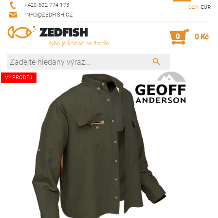
+420 602 774 173
CZK
EUR
INFO@ZEDFISH.CZ
0
0 Kč
VÝPRODEJ