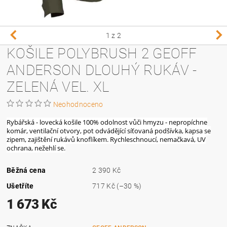
1
z 2
KOŠILE POLYBRUSH 2 GEOFF
ANDERSON DLOUHÝ RUKÁV -
ZELENÁ VEL. XL
Neohodnoceno
Rybářská - lovecká košile 100% odolnost vůči hmyzu - nepropíchne
komár, ventilační otvory, pot odvádějící síťovaná podšívka, kapsa se
zipem, zajištění rukávů knoflíkem. Rychleschnoucí, nemačkavá, UV
ochrana, nežehlí se.
Běžná cena
2 390 Kč
Ušetříte
717 Kč
(–30 %)
1 673 Kč