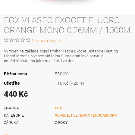
FOX VLASEC EXOCET FLUORO
ORANGE MONO 0,26MM / 1000M
Neohodnoceno
Vyroben na základě populárního vlasce Exocet Distance Casting
Monofilament. Vysoce viditelná fluoro oranžová barva je
nepřehlédnutelná jak v noci, tak i ve dne.
Běžná cena
550 Kč
Ušetříte
110 Kč
(–20 %)
440 Kč
ZNAČKA
FOX
KATEGORIE
VLASCE, PLETENKY,FLUOCARBONY
ZÁRUKA
2 ROKY