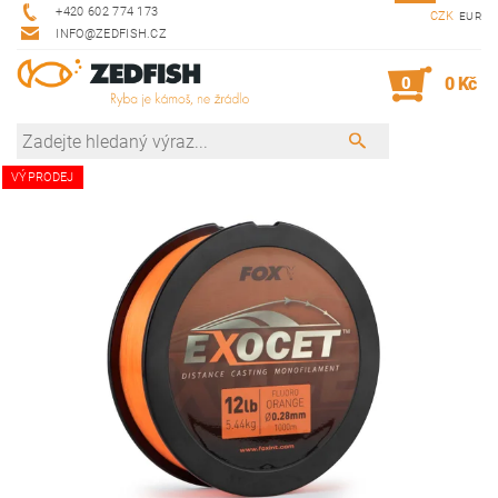
+420 602 774 173
CZK
EUR
INFO@ZEDFISH.CZ
0
0 Kč
VÝPRODEJ