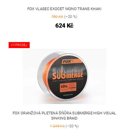
FOX VLASEC EXOCET MONO TRANS KHAKI
780 Kč
(–20 %)
624 Kč
VÝPRODEJ
FOX ORANŽOVÁ PLETENÁ ŠŇŮRA SUBMERGE HIGH VISUAL
SINKING BRAID
1 248 Kč
(–20 %)