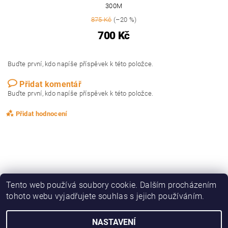
300M
875 Kč
(–20 %)
700 Kč
Buďte první, kdo napíše příspěvek k této položce.
Přidat komentář
Buďte první, kdo napíše příspěvek k této položce.
Přidat hodnocení
Tento web používá soubory cookie. Dalším procházením
tohoto webu vyjadřujete souhlas s jejich používáním.
|
|
|
|
Zboží.cz
Heureka.cz
KAPRAŘINA
OBLEČENÍ, OBUV
DRAVCI
NASTAVENÍ