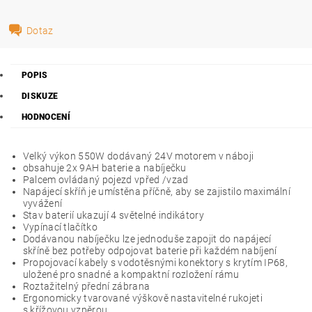
Dotaz
POPIS
DISKUZE
HODNOCENÍ
Velký výkon 550W dodávaný 24V motorem v náboji
obsahuje 2x 9AH baterie a nabíječku
Palcem ovládaný pojezd vpřed /vzad
Napájecí skříň je umístěna příčně, aby se zajistilo maximální
vyvážení
Stav baterií ukazují 4 světelné indikátory
Vypínací tlačítko
Dodávanou nabíječku lze jednoduše zapojit do napájecí
skříně bez potřeby odpojovat baterie při každém nabíjení
Propojovací kabely s vodotěsnými konektory s krytím IP68,
uložené pro snadné a kompaktní rozložení rámu
Roztažitelný přední zábrana
Ergonomicky tvarované výškově nastavitelné rukojeti
s křížovou vzpěrou