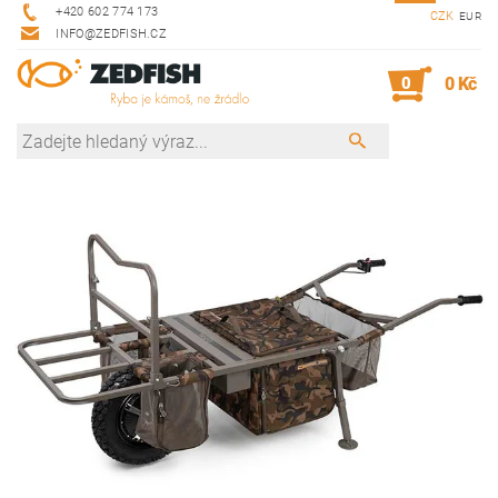
+420 602 774 173
CZK
EUR
INFO@ZEDFISH.CZ
0
0 Kč