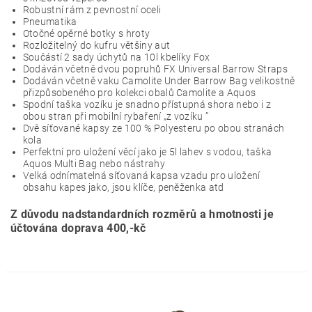
Robustní rám z pevnostní oceli
Pneumatika
Otočné opěrné botky s hroty
Rozložitelný do kufru většiny aut
Součástí 2 sady úchytů na 10l kbelíky Fox
Dodáván včetně dvou popruhů FX Universal Barrow Straps
Dodáván včetně vaku Camolite Under Barrow Bag velikostně
přizpůsobeného pro kolekci obalů Camolite a Aquos
Spodní taška vozíku je snadno přístupná shora nebo i z
obou stran při mobilní rybaření „z vozíku ”
Dvě síťované kapsy ze 100 % Polyesteru po obou stranách
kola
Perfektní pro uložení věcí jako je 5l lahev s vodou, taška
Aquos Multi Bag nebo nástrahy
Velká odnímatelná síťovaná kapsa vzadu pro uložení
obsahu kapes jako, jsou klíče, peněženka atd
Z důvodu nadstandardních rozměrů a hmotnosti je
účtována doprava 400,-kč