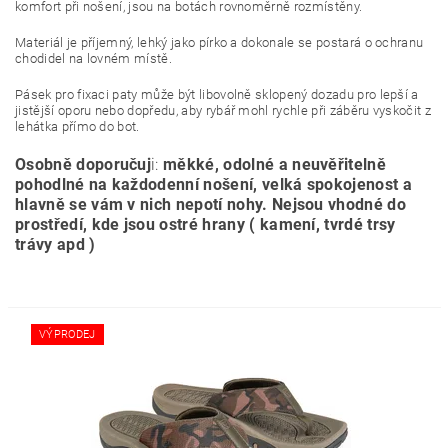
komfort při nošení, jsou na botách rovnoměrně rozmístěny.
Materiál je příjemný, lehký jako pírko a dokonale se postará o ochranu
chodidel na lovném místě.
Pásek pro fixaci paty může být libovolně sklopený dozadu pro lepší a
jistější oporu nebo dopředu, aby rybář mohl rychle při záběru vyskočit z
lehátka přímo do bot.
Osobně doporučuj
i:
měkké, odolné a neuvěřitelně
pohodlné na každodenní nošení, velká spokojenost a
hlavně se vám v nich nepotí nohy. Nejsou vhodné do
prostředí, kde jsou ostré hrany ( kamení, tvrdé trsy
trávy apd )
VÝPRODEJ