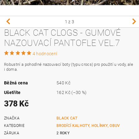
1
z 3
BLACK CAT CLOGS - GUMOVÉ
NAZOUVACÍ PANTOFLE VEL.7
4 hodnocení
Robustní a pohodlné nazouvací boty (typu crocs) pro použití u vody, ale
i doma.
Běžná cena
540 Kč
Ušetříte
162 Kč
(–30 %)
378 Kč
ZNAČKA
BLACK CAT
KATEGORIE
BRODÍCÍ KALHOTY, HOLÍNKY, OBUV
ZÁRUKA
2 ROKY