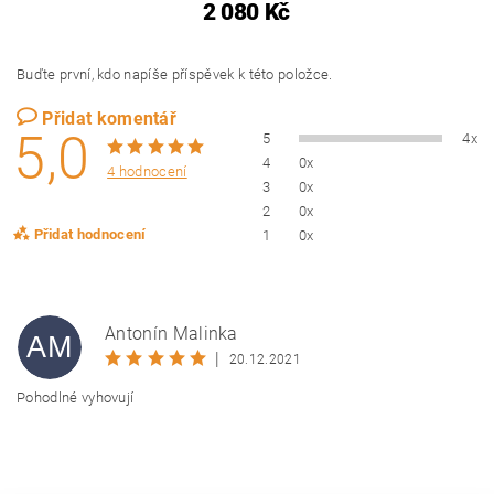
2 080 Kč
Buďte první, kdo napíše příspěvek k této položce.
Přidat komentář
5,0
5
4x
4
0x
4 hodnocení
3
0x
2
0x
Přidat hodnocení
1
0x
Antonín Malinka
AM
|
20.12.2021
Pohodlné vyhovují