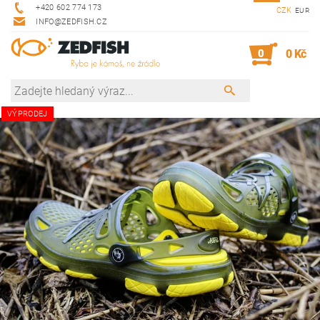
+420 602 774 173
CZK
EUR
INFO@ZEDFISH.CZ
0
0 Kč
VÝPRODEJ