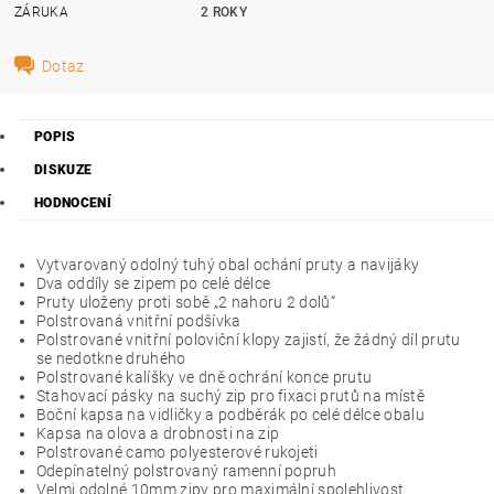
ZÁRUKA
2 ROKY
Dotaz
POPIS
DISKUZE
HODNOCENÍ
Vytvarovaný odolný tuhý obal ochání pruty a navijáky
Dva oddíly se zipem po celé délce
Pruty uloženy proti sobě „2 nahoru 2 dolů“
Polstrovaná vnitřní podšívka
Polstrované vnitřní poloviční klopy zajistí, že žádný díl prutu
se nedotkne druhého
Polstrované kalíšky ve dně ochrání konce prutu
Stahovací pásky na suchý zip pro fixaci prutů na místě
Boční kapsa na vidličky a podběrák po celé délce obalu
Kapsa na olova a drobnosti na zip
Polstrované camo polyesterové rukojeti
Odepínatelný polstrovaný ramenní popruh
Velmi odolné 10mm zipy pro maximální spolehlivost