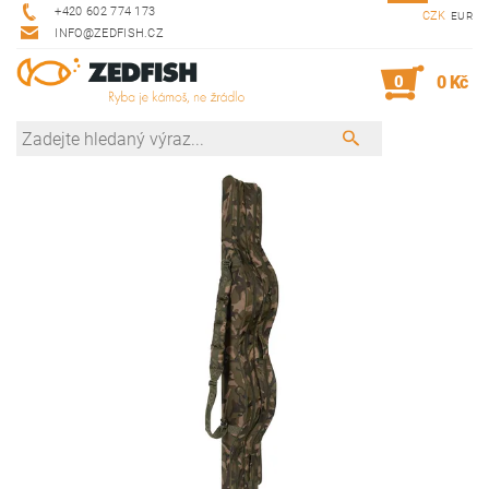
+420 602 774 173
CZK
EUR
INFO@ZEDFISH.CZ
0
0 Kč