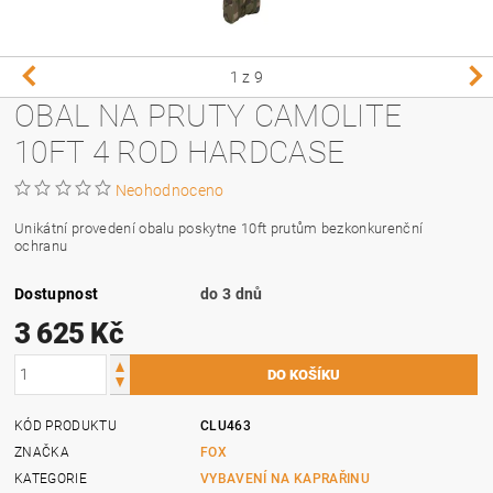
1
z 9
OBAL NA PRUTY CAMOLITE
10FT 4 ROD HARDCASE
Neohodnoceno
Unikátní provedení obalu poskytne 10ft prutům bezkonkurenční
ochranu
Dostupnost
do 3 dnů
3 625 Kč
KÓD PRODUKTU
CLU463
ZNAČKA
FOX
KATEGORIE
VYBAVENÍ NA KAPRAŘINU