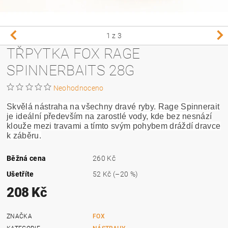
1
z 3
TŘPYTKA FOX RAGE
SPINNERBAITS 28G
Neohodnoceno
Skvělá nástraha na všechny dravé ryby. Rage Spinnerait
je ideální především na zarostlé vody, kde bez nesnází
klouže mezi travami a tímto svým pohybem dráždí dravce
k záběru.
Běžná cena
260 Kč
Ušetříte
52 Kč
(–20 %)
208 Kč
ZNAČKA
FOX