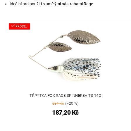
Ideální pro použití s umělými nástrahami Rage
VÝPRODEJ
TŘPYTKA FOX RAGE SPINNERBAITS 14G
234 Kč
(–20 %)
187,20 Kč