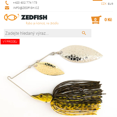
+420 602 774 173
CZK
EUR
INFO@ZEDFISH.CZ
0
0 Kč
VÝPRODEJ