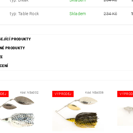
typ: Bleak
Skladem
234 Kč
typ: Table Rock
Skladem
234 Kč
SEJÍCÍ PRODUKTY
NÉ PRODUKTY
ZE
CENÍ
Kód:
NSA002
Kód:
NSA006
DEJ
VÝPRODEJ
VÝPROD