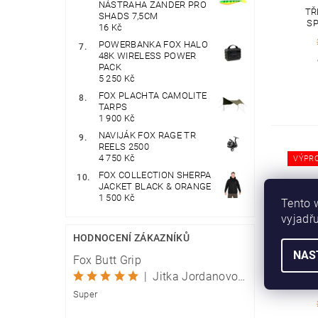
NÁSTRAHA ZANDER PRO
TŘ
SHADS 7,5CM
SP
16 Kč
POWERBANKA FOX HALO
48K WIRELESS POWER
PACK
5 250 Kč
FOX PLACHTA CAMOLITE
TARPS
1 900 Kč
NAVIJÁK FOX RAGE TR
REELS 2500
4 750 Kč
VÝPR
FOX COLLECTION SHERPA
JACKET BLACK & ORANGE
1 500 Kč
Tento 
vyjadřu
HODNOCENÍ ZÁKAZNÍKŮ
NAS
Fox Butt Grip
FOX 
POTÁ
|
Jitka Jordanovová
Super