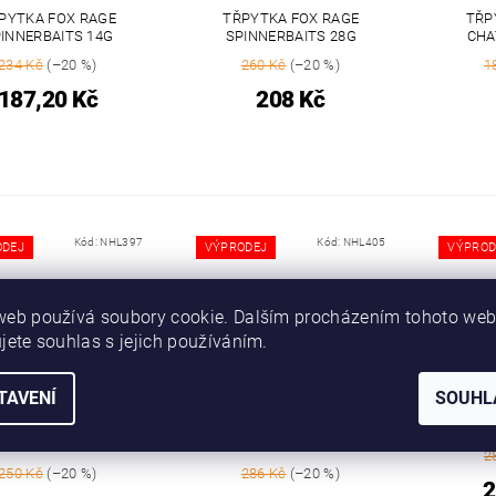
PYTKA FOX RAGE
TŘPYTKA FOX RAGE
TŘP
INNERBAITS 14G
SPINNERBAITS 28G
CHA
234 Kč
(–20 %)
260 Kč
(–20 %)
1
187,20 Kč
208 Kč
Kód:
NHL397
Kód:
NHL405
ODEJ
VÝPRODEJ
VÝPROD
web používá soubory cookie. Dalším procházením tohoto we
jete souhlas s jejich používáním.
TAVENÍ
SOUHL
RAGE HITCHER 80MM
FOX RAGE HITCHER 120MM
HITCHE
PIVÝ - UV ORIGINAL
POTÁPIVÝ - UV ORIGINAL
U
PERCH / OKOUN
PERCH / OKOUN
2
250 Kč
(–20 %)
286 Kč
(–20 %)
2