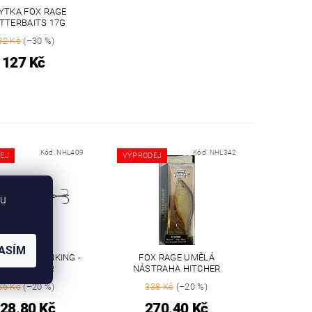
YTKA FOX RAGE
TTERBAITS 17G
82 Kč
(–30 %)
127 Kč
Kód:
NHL409
Kód:
NHL342
EJ
VÝPRODEJ
bu
ASÍM
R 120MM SINKING -
FOX RAGE UMĚLÁ
V SUN TIGER
NÁSTRAHA HITCHER
86 Kč
(–20 %)
338 Kč
(–20 %)
28,80 Kč
270,40 Kč