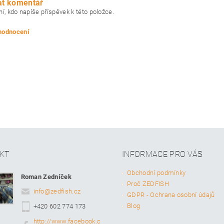
at komentář
í, kdo napíše příspěvek k této položce.
 hodnocení
KT
INFORMACE PRO VÁS
Obchodní podmínky
Roman Zedníček
Proč ZEDFISH
info
@
zedfish.cz
GDPR - Ochrana osobní údajů
Blog
+420 602 774 173
http://www.facebook.c