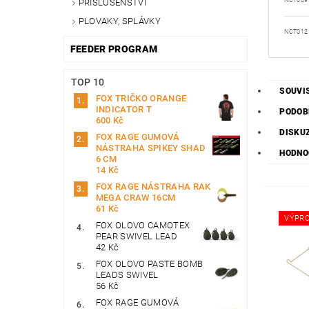
NCT009
PŘÍSLUŠENSTVÍ
PLOVAKY, SPLÁVKY
NCT012
FEEDER PROGRAM
TOP 10
SOUVI
FOX TRIČKO ORANGE
INDICATOR T
PODOB
600 Kč
DISKU
FOX RAGE GUMOVÁ
NÁSTRAHA SPIKEY SHAD
HODNO
6 CM
14 Kč
FOX RAGE NÁSTRAHA RAK
MEGA CRAW 16CM
61 Kč
VÝPRO
FOX OLOVO CAMOTEX
PEAR SWIVEL LEAD
42 Kč
FOX OLOVO PASTE BOMB
LEADS SWIVEL
56 Kč
FOX RAGE GUMOVÁ