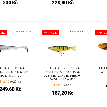
200 Kč
228,80 Kč
Kód:
NSC038
Kód:
NRR065
ODEJ
VÝPRODEJ
VÝPROD
X RAGE GUMOVÁ
FOX RAGE UV GUMOVÁ
FOX 
RAHA SUPER SLICK
NÁSTRAHA PRO SHADS
WOB
SHAD 18CM UV
JOINTED LOADED PERCH -
2
OKOUN 18CM 52G
312 Kč
(–20 %)
234 Kč
(–20 %)
249,60 Kč
187,20 Kč