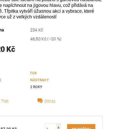
ze napíchnout na jigovou hlavu, což přidává na
tě. Třpitka vytváří úžasnou akci a vybrace, které
vce už z velkých vzdáleností
na
234 Kč
46,80 Kč
(–20 %)
20 Kč
FOX
E
NÁSTRAHY
2 ROKY
Tisk
Dotaz