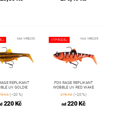
Kód:
NRE203
Kód:
NRE205
EJ
VÝPRODEJ
RAGE REPLIKANT
FOX RAGE REPLIKANT
BLE UV GOLDIE
WOBBLE UV RED WAKE
75 Kč
(–20 %)
275 Kč
(–20 %)
220 Kč
220 Kč
od
od