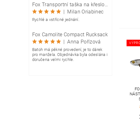
Fox Transportní taška na křeslo Camolite Chair Bag
|
Milan Oriabinec
Rychlé a vstřícné jednání.
Fox Camolite Compact Rucksack
|
Anna Pořízová
VÝPR
Batoh má pěkné provedení, je to dárek
pro manžela. Objednávka byla odeslána i
doručena velmi rychle.
FO
NÁST