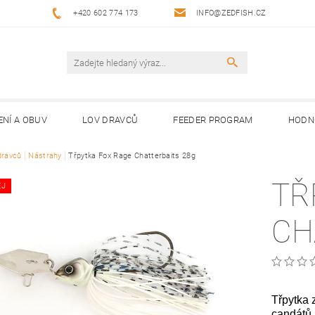
+420 602 774 173
INFO@ZEDFISH.CZ
ENÍ A OBUV
LOV DRAVCŮ
FEEDER PROGRAM
HODN
dravců
Nástrahy
Třpytka Fox Rage Chatterbaits 28g
TŘ
EJ
CH
Třpytka 
candátů 