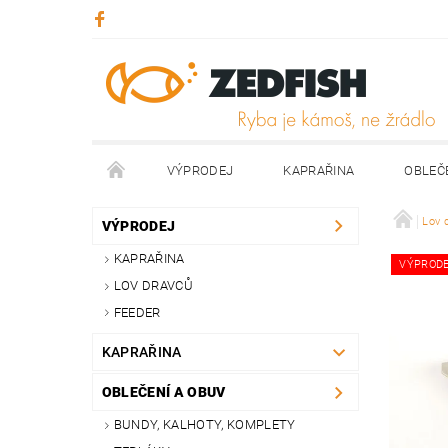
VÝPRODEJ
KAPRAŘINA
OBLEČ
KONTAKTY
NAPIŠTE NÁM
Lov 
VÝPRODEJ
KAPRAŘINA
VÝPROD
LOV DRAVCŮ
FEEDER
KAPRAŘINA
OBLEČENÍ A OBUV
BUNDY, KALHOTY, KOMPLETY