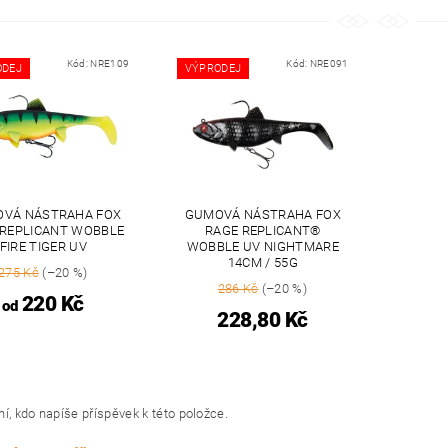
Kód:
NRE109
Kód:
NRE091
ODEJ
VÝPRODEJ
VÁ NÁSTRAHA FOX
GUMOVÁ NÁSTRAHA FOX
 REPLICANT WOBBLE
RAGE REPLICANT®
FIRE TIGER UV
WOBBLE UV NIGHTMARE
14CM / 55G
275 Kč
(–20 %)
286 Kč
(–20 %)
220 Kč
od
228,80 Kč
í, kdo napíše příspěvek k této položce.