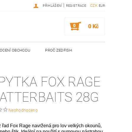
|
CZK
PŘIHLÁŠENÍ
REGISTRACE
EUR
0
0 Kč
OCENÍ OBCHODU
PROČ ZEDFISH
PYTKA FOX RAGE
ATTERBAITS 28G
Neohodnoceno
z řad Fox Rage navržená pro lov velkých okounů,
nebo štik. Ideální na použití s gumovou nástrahou,