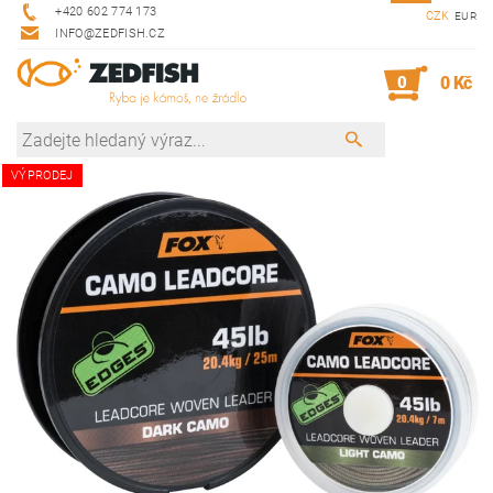
+420 602 774 173
CZK
EUR
INFO@ZEDFISH.CZ
0
0 Kč
VÝPRODEJ