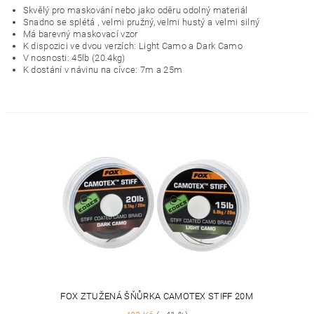
Skvělý pro maskování nebo jako oděru odolný materiál
Snadno se splétá , velmi pružný, velmi hustý a velmi silný
Má barevný maskovací vzor
K dispozici ve dvou verzích: Light Camo a Dark Camo
V nosnosti: 45lb (20.4kg)
K dostání v návinu na cívce: 7m a 25m
FOX ZTUŽENÁ ŠŇŮRKA CAMOTEX STIFF 20M