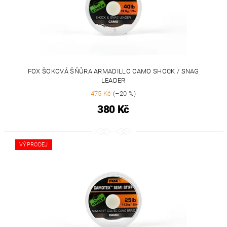
FOX ŠOKOVÁ ŠŇŮRA ARMADILLO CAMO SHOCK / SNAG
LEADER
475 Kč
(–20 %)
380 Kč
VÝPRODEJ