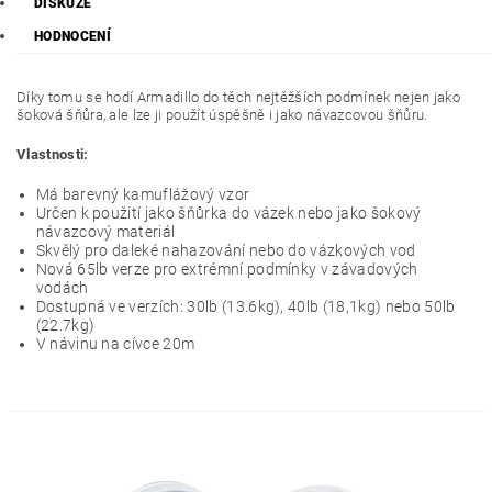
DISKUZE
HODNOCENÍ
Díky tomu se hodí Armadillo do těch nejtěžších podmínek nejen jako
šoková šňůra, ale lze ji použít úspěšně i jako návazcovou šňůru.
Vlastnosti:
Má barevný kamuflážový vzor
Určen k použití jako šňůrka do vázek nebo jako šokový
návazcový materiál
Skvělý pro daleké nahazování nebo do vázkových vod
Nová 65lb verze pro extrémní podmínky v závadových
vodách
Dostupná ve verzích: 30lb (13.6kg), 40lb (18,1kg) nebo 50lb
(22.7kg)
V návinu na cívce 20m