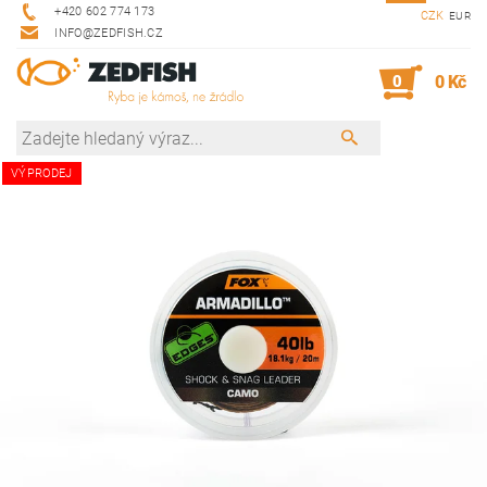
+420 602 774 173
CZK
EUR
INFO@ZEDFISH.CZ
0
0 Kč
VÝPRODEJ