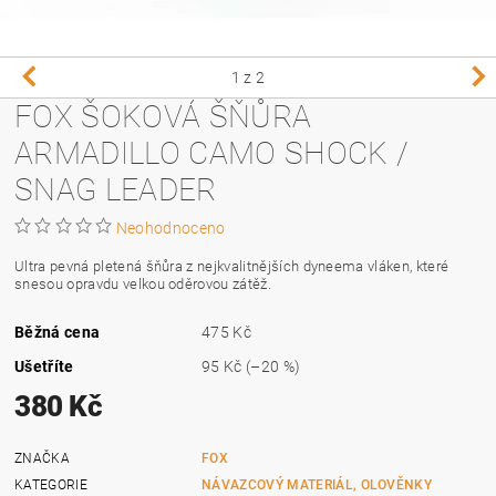
1
z 2
FOX ŠOKOVÁ ŠŇŮRA
ARMADILLO CAMO SHOCK /
SNAG LEADER
Neohodnoceno
Ultra pevná pletená šňůra z nejkvalitnějších dyneema vláken, které
snesou opravdu velkou oděrovou zátěž.
Běžná cena
475 Kč
Ušetříte
95 Kč
(–20 %)
380 Kč
ZNAČKA
FOX
KATEGORIE
NÁVAZCOVÝ MATERIÁL, OLOVĚNKY