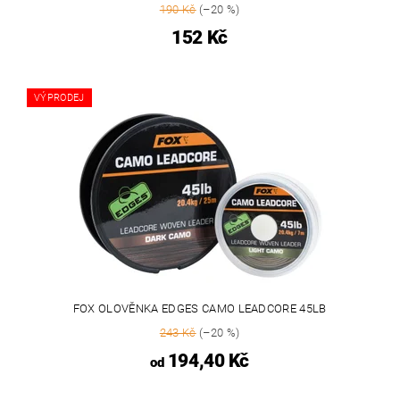
190 Kč
(–20 %)
152 Kč
VÝPRODEJ
FOX OLOVĚNKA EDGES CAMO LEADCORE 45LB
243 Kč
(–20 %)
194,40 Kč
od