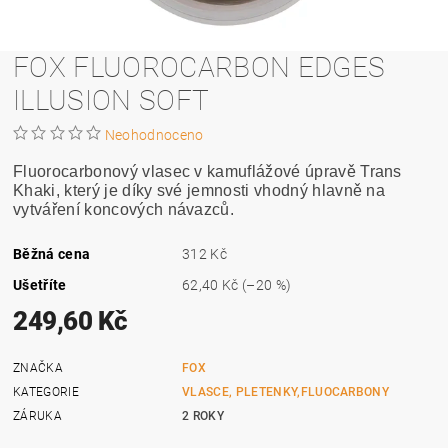
FOX FLUOROCARBON EDGES
ILLUSION SOFT
Neohodnoceno
Fluorocarbonový vlasec v kamuflážové úpravě Trans
Khaki, který je díky své jemnosti vhodný hlavně na
vytváření koncových návazců.
Běžná cena
312 Kč
Ušetříte
62,40 Kč
(–20 %)
249,60 Kč
ZNAČKA
FOX
KATEGORIE
VLASCE, PLETENKY,FLUOCARBONY
ZÁRUKA
2 ROKY