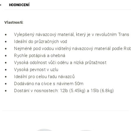
HODNOCENÍ
Vlastnosti:
Vylepšený návazcový materiál, který je v revolučním Tran
Ideální do průzračných vod
Nejméně pod vodou viditelný návazcový materiál podle R
Rychle potápivá a ohebná
Vysoká odolnost vůči oděru a nízká průtažnost
Vysoká pevnost v uzlu
Ideální pro celou řadu návazců
Dodáváno na cívce s návinem 50m
Dostání v nosnostech: 12lb (5.45kg) a 15lb (6.8kg)