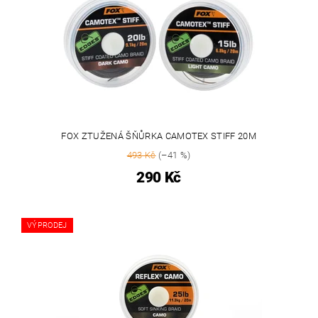
FOX ZTUŽENÁ ŠŇŮRKA CAMOTEX STIFF 20M
493 Kč
(–41 %)
290 Kč
VÝPRODEJ