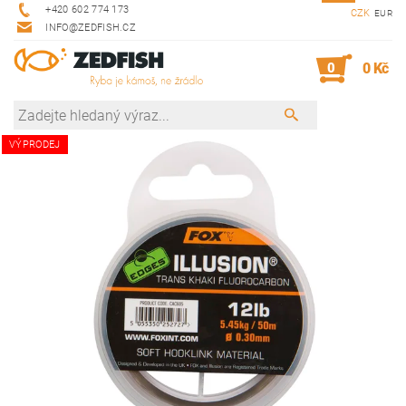
+420 602 774 173
CZK
EUR
INFO@ZEDFISH.CZ
0
0 Kč
VÝPRODEJ