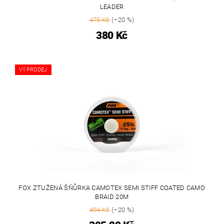
LEADER
475 Kč
(–20 %)
380 Kč
VÝPRODEJ
FOX ZTUŽENÁ ŠŇŮRKA CAMOTEX SEMI STIFF COATED CAMO
BRAID 20M
494 Kč
(–20 %)