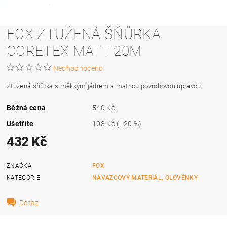
FOX ZTUŽENÁ ŠŇŮRKA
CORETEX MATT 20M
Neohodnoceno
Ztužená šňůrka s měkkým jádrem a matnou povrchovou úpravou.
Běžná cena
540 Kč
Ušetříte
108 Kč
(–20 %)
432 Kč
ZNAČKA
FOX
KATEGORIE
NÁVAZCOVÝ MATERIÁL, OLOVĚNKY
Dotaz