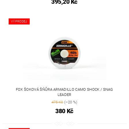
395,20 Kč
VÝPRODEJ
FOX ŠOKOVÁ ŠŇŮRA ARMADILLO CAMO SHOCK / SNAG
LEADER
475 Kč
(–20 %)
380 Kč