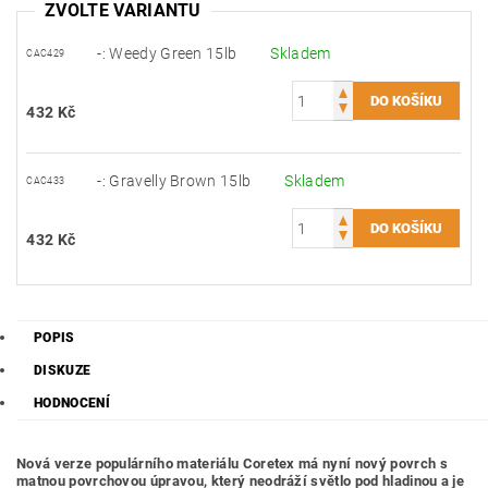
ZVOLTE VARIANTU
-: Weedy Green 15lb
Skladem
CAC429
432 Kč
-: Gravelly Brown 15lb
Skladem
CAC433
432 Kč
POPIS
DISKUZE
HODNOCENÍ
Nová verze populárního materiálu Coretex má nyní nový povrch s
matnou povrchovou úpravou, který neodráží světlo pod hladinou a je