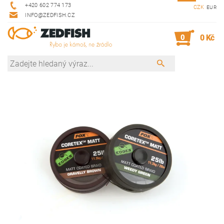
+420 602 774 173
CZK
EUR
INFO@ZEDFISH.CZ
0
0 Kč