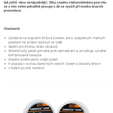
tak ještě něco nenápadnější. Díky snadno stahovatelnému povrchu
se s ním velmi pohodlně pracuje a dá se využít při mnoha druzích
prezentace.
Vlastnosti:
Založena na originální šňůrce Coretex, ale s vylepšeným matným
potahem ke snížení lesknutí ve vodě
Ideální pro širokou škálu návazců
Středně tuhý potah pomáhá proti zamotávání a umožňuje vytvářet
kombinované návazce
Snadno svléknutelný vnější potah
K dispozici ve dvou barevných verzích: Green a Gravelly Brown
V balení po 20ti metrech